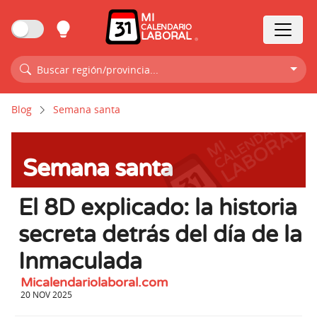
MI
CALENDARIO
LABORAL
Buscar región/provincia...
Blog
Semana santa
Semana santa
El 8D explicado: la historia
secreta detrás del día de la
Inmaculada
Micalendariolaboral.com
20 NOV 2025