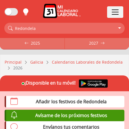
MI
CALENDARIO
LABORAL
Redondela
2025
2025
2027
2027
Principal
Galicia
Calendarios Laborales de Redondela
2026
¡Disponible en tu móvil!
Añadir los festivos de Redondela
Avísame de los próximos festivos
Envíanos tus comentarios