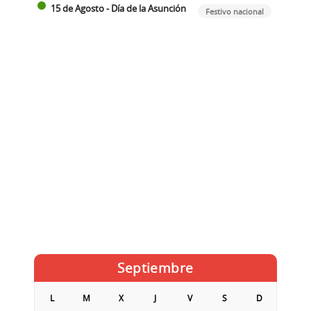
15 de Agosto - Día de la Asunción
Festivo nacional
Septiembre
L
M
X
J
V
S
D