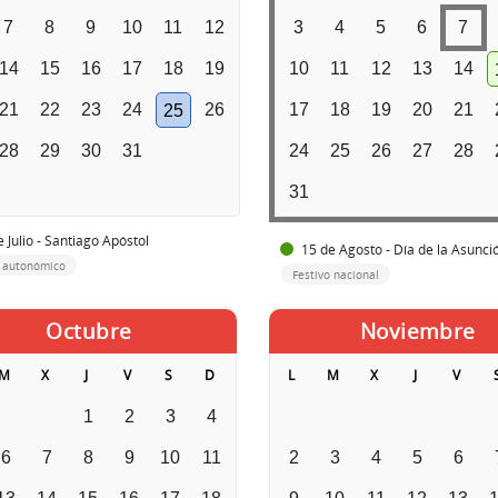
7
8
9
10
11
12
3
4
5
6
7
14
15
16
17
18
19
10
11
12
13
14
21
22
23
24
26
17
18
19
20
21
25
28
29
30
31
24
25
26
27
28
31
 Julio - Santiago Apóstol
15 de Agosto - Día de la Asunci
o autonómico
Festivo nacional
Octubre
Noviembre
M
X
J
V
S
D
L
M
X
J
V
1
2
3
4
6
7
8
9
10
11
2
3
4
5
6