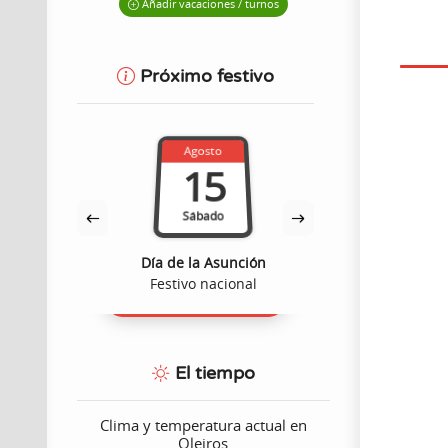
Añadir vacaciones / turnos
Próximo festivo
Agosto
Octub
15
1
Sábado
Lune
dad
Día de la Asunción
Fiesta Nacion
ómico
Festivo nacional
Festivo n
El tiempo
Clima y temperatura actual en
Oleiros