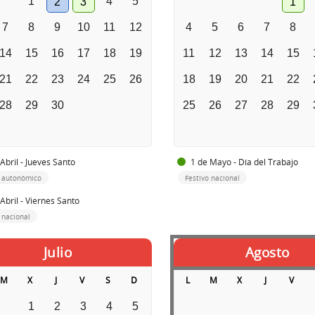
1
4
5
2
3
1
7
8
9
10
11
12
4
5
6
7
8
14
15
16
17
18
19
11
12
13
14
15
21
22
23
24
25
26
18
19
20
21
22
28
29
30
25
26
27
28
29
Abril - Jueves Santo
1 de Mayo - Día del Trabajo
o autonómico
Festivo nacional
Abril - Viernes Santo
 nacional
Julio
Agosto
M
X
J
V
S
D
L
M
X
J
V
1
2
3
4
5