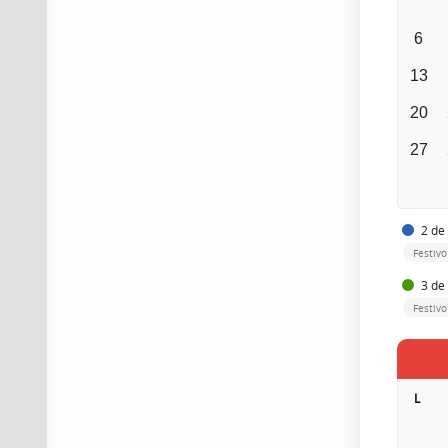
6
13
20
27
2 de 
Festiv
3 de 
Festivo
L