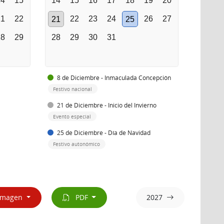
14
15
14
15
16
17
18
19
20
21
22
22
23
24
26
27
21
25
28
29
28
29
30
31
8 de Diciembre - Inmaculada Concepción
Festivo nacional
21 de Diciembre - Inicio del Invierno
Evento especial
25 de Diciembre - Día de Navidad
Festivo autonómico
magen
PDF
2027