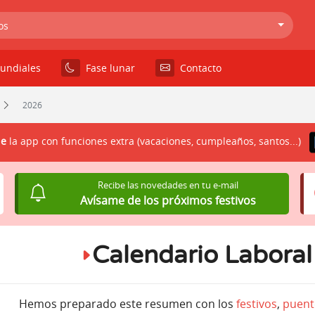
os
undiales
Fase lunar
Contacto
2026
le
la app con funciones extra (vacaciones, cumpleaños, santos...)
Recibe las novedades en tu e-mail
Avísame de los próximos festivos
Calendario Laboral
Hemos preparado este resumen con los
festivos
,
puent