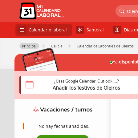
MI
Oleir
CALENDARIO
LABORAL
Santoral
Días m
Calendario laboral
Principal
Galicia
Calendarios Laborales de Oleiros
Ya
disponib
¿Usas Google Calendar, Outlook, ...?
Añadir los festivos de Oleiros
Vacaciones / turnos
No hay fechas añadidas.