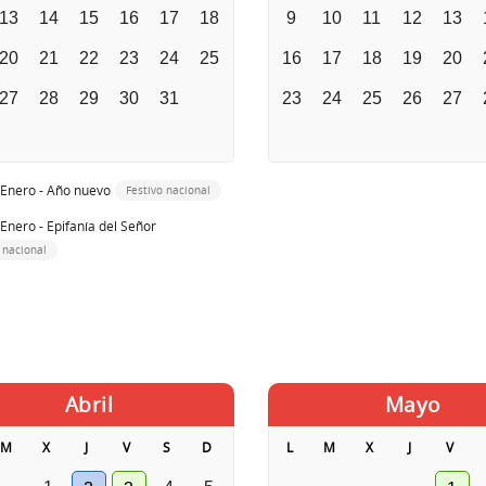
13
14
15
16
17
18
9
10
11
12
13
20
21
22
23
24
25
16
17
18
19
20
27
28
29
30
31
23
24
25
26
27
 Enero - Año nuevo
Festivo nacional
 Enero - Epifanía del Señor
 nacional
Abril
Mayo
M
X
J
V
S
D
L
M
X
J
V