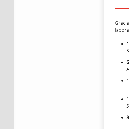
Gracia
labora
1
S
6
A
1
F
1
S
8
E