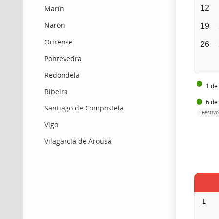
12
Marín
Narón
19
Ourense
26
Pontevedra
Redondela
1 de
Ribeira
6 de
Santiago de Compostela
Festivo
Vigo
Vilagarcía de Arousa
L