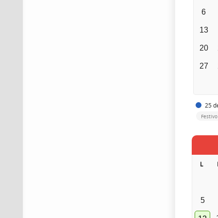
6
13
20
27
25 de
Festiv
L
5