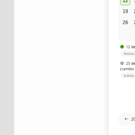
12
19
26
12 de
Festivo
25 de
(cambio 
Evento 
2