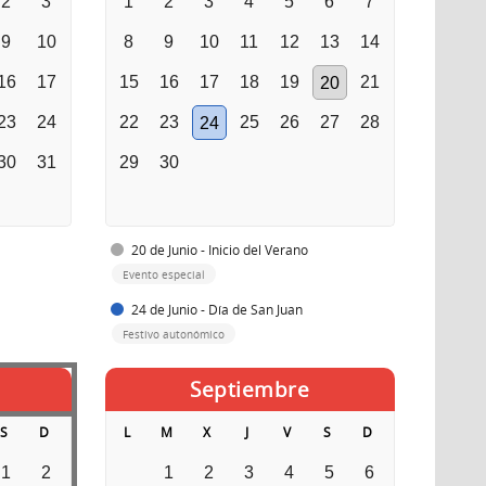
2
3
1
2
3
4
5
6
7
9
10
8
9
10
11
12
13
14
16
17
15
16
17
18
19
21
20
23
24
22
23
25
26
27
28
24
30
31
29
30
20 de Junio - Inicio del Verano
Evento especial
24 de Junio - Día de San Juan
Festivo autonómico
Septiembre
S
D
L
M
X
J
V
S
D
1
2
1
2
3
4
5
6