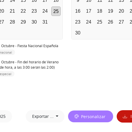
13
14
15
16
17
18
9
10
11
12
13
20
21
22
23
24
16
17
18
19
20
25
27
28
29
30
31
23
24
25
26
27
30
 Octubre - Fiesta Nacional Española
 nacional
 Octubre - Fin del horario de Verano
de hora, a las 3:00 serán las 2:00)
especial
025
Exportar ...
Personalizar
I