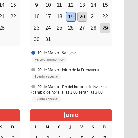
14
15
9
10
11
12
13
14
15
21
22
16
17
18
21
22
19
20
28
23
24
25
26
27
28
29
30
31
19 de Marzo - San José
Festivo autonómico
20 de Marzo - Inicio de la Primavera
Evento especial
29 de Marzo - Fin del horario de Invierno
(cambio de hora, a las 2:00 serán las 3:00)
Evento especial
Junio
S
D
L
M
X
J
V
S
D