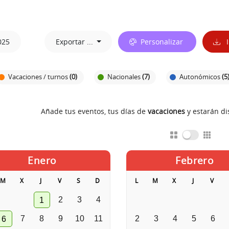
025
Exportar ...
Personalizar
I
Vacaciones / turnos
(0)
Nacionales
(7)
Autonómicos
(5
Añade tus eventos, tus días de
vacaciones
y estarán d
Enero
Febrero
M
X
J
V
S
D
L
M
X
J
V
2
3
4
1
7
8
9
10
11
2
3
4
5
6
6