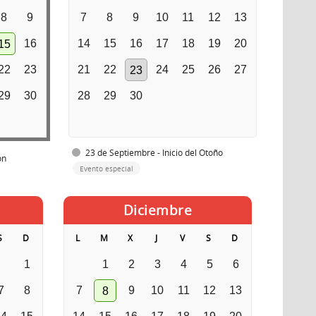
8
9
7
8
9
10
11
12
13
16
14
15
16
17
18
19
20
15
22
23
21
22
24
25
26
27
23
29
30
28
29
30
23 de Septiembre - Inicio del Otoño
ón
Evento especial
Diciembre
S
D
L
M
X
J
V
S
D
1
1
2
3
4
5
6
7
8
7
9
10
11
12
13
8