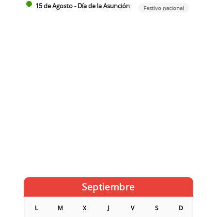
15 de Agosto - Día de la Asunción
Festivo nacional
Septiembre
L
M
X
J
V
S
D