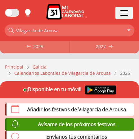
MI
CALENDARIO
LABORAL
Vilagarcía de Arousa
2025
2025
2027
2027
Principal
Galicia
Calendarios Laborales de Vilagarcía de Arousa
2026
¡Disponible en tu móvil!
Añadir los festivos de Vilagarcía de Arousa
Avísame de los próximos festivos
Envíanos tus comentarios