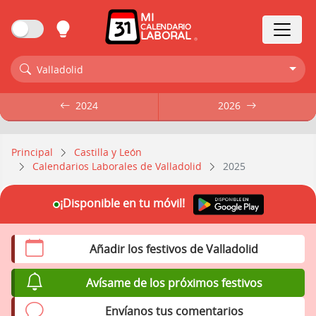
MI
CALENDARIO
LABORAL
Valladolid
2024
2024
2026
2026
Principal
Castilla y León
Calendarios Laborales de Valladolid
2025
¡Disponible en tu móvil!
Añadir los festivos de Valladolid
Avísame de los próximos festivos
Envíanos tus comentarios