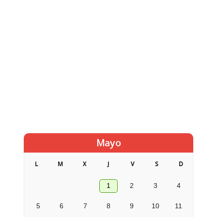
Mayo
L
M
X
J
V
S
D
1
2
3
4
5
6
7
8
9
10
11