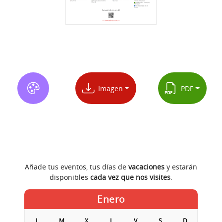
Imagen
PDF
Añade tus eventos, tus días de
vacaciones
y estarán
disponibles
cada vez que nos visites
.
Enero
L
M
X
J
V
S
D