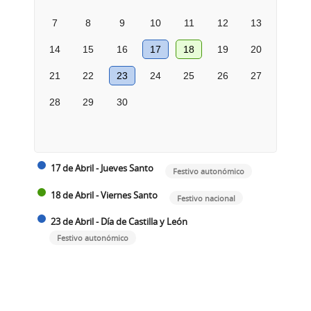
7
8
9
10
11
12
13
14
15
16
17
18
19
20
21
22
23
24
25
26
27
28
29
30
17 de Abril - Jueves Santo
Festivo autonómico
18 de Abril - Viernes Santo
Festivo nacional
23 de Abril - Día de Castilla y León
Festivo autonómico