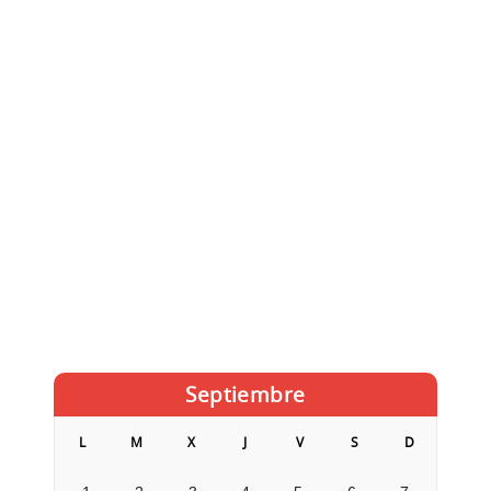
Septiembre
L
M
X
J
V
S
D