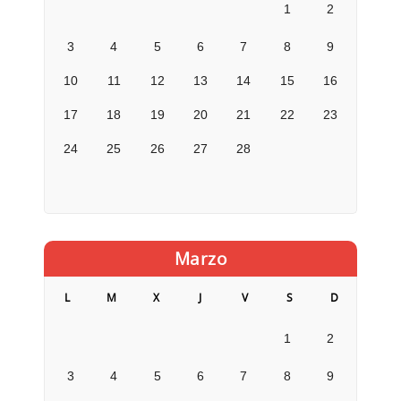
1
2
3
4
5
6
7
8
9
10
11
12
13
14
15
16
17
18
19
20
21
22
23
24
25
26
27
28
Marzo
L
M
X
J
V
S
D
1
2
3
4
5
6
7
8
9