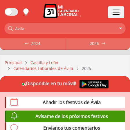
MI
CALENDARIO
LABORAL
Ávila
2024
2024
2026
2026
Principal
Castilla y León
Calendarios Laborales de Ávila
2025
¡Disponible en tu móvil!
Añadir los festivos de Ávila
Avísame de los próximos festivos
Envíanos tus comentarios