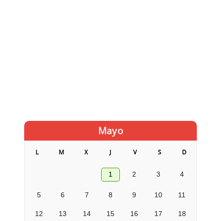
Mayo
L
M
X
J
V
S
D
1
2
3
4
5
6
7
8
9
10
11
12
13
14
15
16
17
18