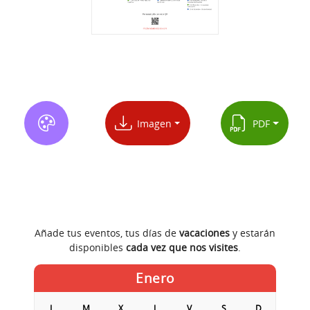
Imagen
PDF
Añade tus eventos, tus días de
vacaciones
y estarán
disponibles
cada vez que nos visites
.
Enero
L
M
X
J
V
S
D