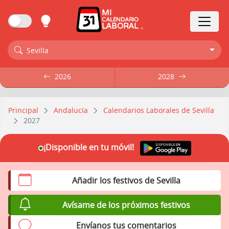
MI
CALENDARIO
LABORAL
Sevilla
2026
2026
2028
2028
Principal
Andalucía
Calendarios Laborales de Sevilla
2027
¡Disponible en tu móvil!
Añadir los festivos de Sevilla
Avísame de los próximos festivos
Envíanos tus comentarios