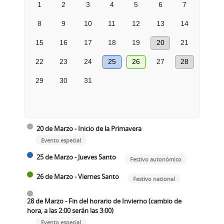
1
2
3
4
5
6
7
8
9
10
11
12
13
14
15
16
17
18
19
20
21
22
23
24
25
26
27
28
29
30
31
20 de Marzo - Inicio de la Primavera
Evento especial
25 de Marzo - Jueves Santo
Festivo autonómico
26 de Marzo - Viernes Santo
Festivo nacional
28 de Marzo - Fin del horario de Invierno (cambio de
hora, a las 2:00 serán las 3:00)
Evento especial