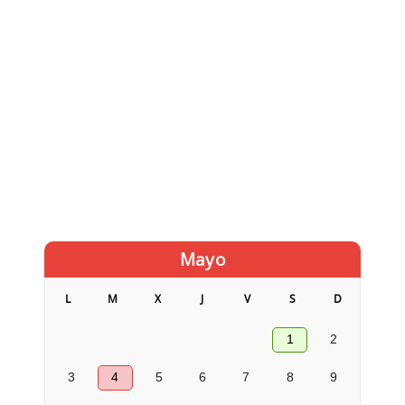
Mayo
L
M
X
J
V
S
D
1
2
3
4
5
6
7
8
9