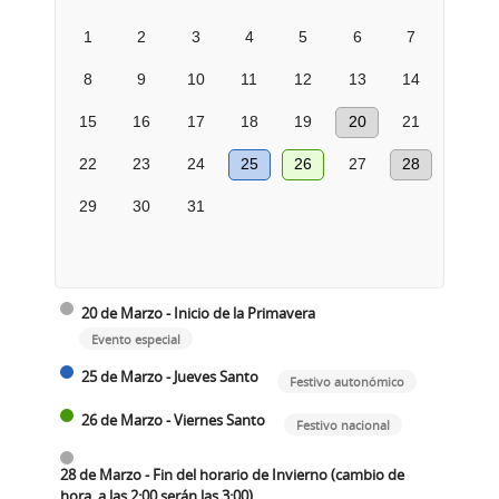
1
2
3
4
5
6
7
8
9
10
11
12
13
14
15
16
17
18
19
20
21
22
23
24
25
26
27
28
29
30
31
20 de Marzo - Inicio de la Primavera
Evento especial
25 de Marzo - Jueves Santo
Festivo autonómico
26 de Marzo - Viernes Santo
Festivo nacional
28 de Marzo - Fin del horario de Invierno (cambio de
hora, a las 2:00 serán las 3:00)