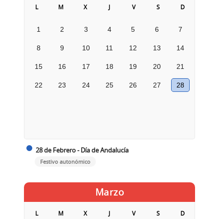
L
M
X
J
V
S
D
1
2
3
4
5
6
7
8
9
10
11
12
13
14
15
16
17
18
19
20
21
22
23
24
25
26
27
28
28 de Febrero - Día de Andalucía
Festivo autonómico
Marzo
L
M
X
J
V
S
D