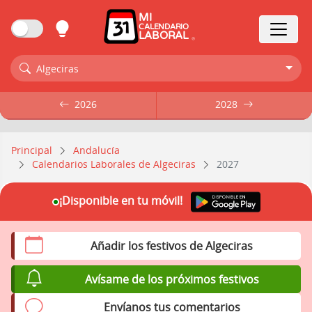
MI
CALENDARIO
LABORAL
Algeciras
2026
2026
2028
2028
Principal
Andalucía
Calendarios Laborales de Algeciras
2027
¡Disponible en tu móvil!
Añadir los festivos de Algeciras
Avísame de los próximos festivos
Envíanos tus comentarios