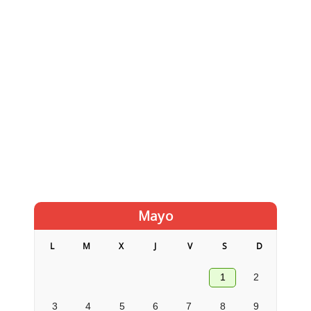
Mayo
L
M
X
J
V
S
D
1
2
3
4
5
6
7
8
9