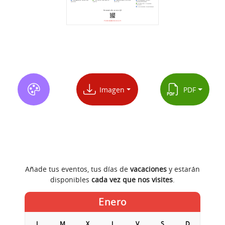
Imagen
PDF
Añade tus eventos, tus días de
vacaciones
y estarán
disponibles
cada vez que nos visites
.
Enero
L
M
X
J
V
S
D