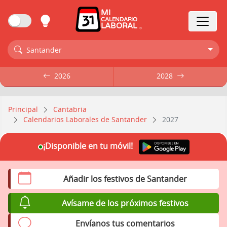
MI
CALENDARIO
LABORAL
Santander
2026
2026
2028
2028
Principal
Cantabria
Calendarios Laborales de Santander
2027
¡Disponible en tu móvil!
Añadir los festivos de Santander
Avísame de los próximos festivos
Envíanos tus comentarios