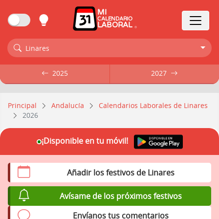
MI
CALENDARIO
LABORAL
Linares
2025
2025
2027
2027
Principal
Andalucía
Calendarios Laborales de Linares
2026
¡Disponible en tu móvil!
Añadir los festivos de Linares
Avísame de los próximos festivos
Envíanos tus comentarios