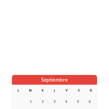
Septiembre
L
M
X
J
V
S
D
1
2
3
4
5
6