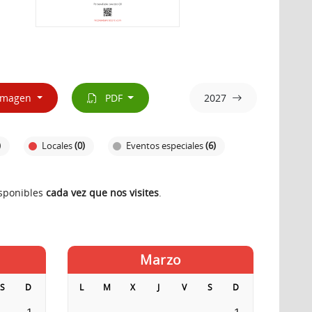
magen
PDF
2027
)
Locales
(0)
Eventos especiales
(6)
isponibles
cada vez que nos visites
.
Marzo
S
D
L
M
X
J
V
S
D