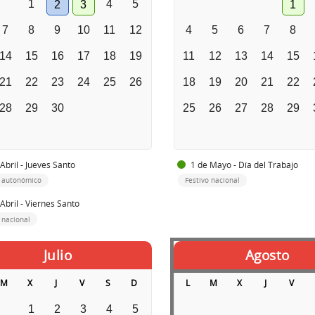
1
4
5
2
3
1
7
8
9
10
11
12
4
5
6
7
8
14
15
16
17
18
19
11
12
13
14
15
21
22
23
24
25
26
18
19
20
21
22
28
29
30
25
26
27
28
29
Abril - Jueves Santo
1 de Mayo - Día del Trabajo
o autonómico
Festivo nacional
Abril - Viernes Santo
 nacional
Julio
Agosto
M
X
J
V
S
D
L
M
X
J
V
1
2
3
4
5