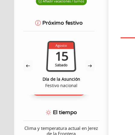
Añadir vacaciones / turnos
Próximo festivo
Agosto
Octub
15
1
Sábado
Lune
dad
Día de la Asunción
Fiesta Nacion
ómico
Festivo nacional
Festivo n
El tiempo
Clima y temperatura actual en Jerez
de la Frontera