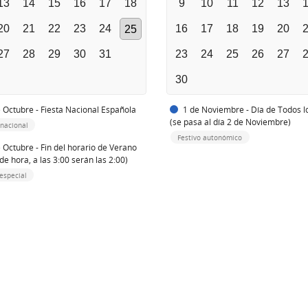
13
14
15
16
17
18
9
10
11
12
13
20
21
22
23
24
16
17
18
19
20
25
27
28
29
30
31
23
24
25
26
27
30
 Octubre - Fiesta Nacional Española
1 de Noviembre - Día de Todos l
(se pasa al día 2 de Noviembre)
 nacional
Festivo autonómico
 Octubre - Fin del horario de Verano
de hora, a las 3:00 serán las 2:00)
especial