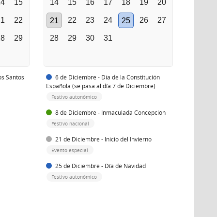
14
15
14
15
16
17
18
19
20
21
22
22
23
24
26
27
21
25
28
29
28
29
30
31
os Santos
6 de Diciembre - Día de la Constitución
Española (se pasa al día 7 de Diciembre)
Festivo autonómico
8 de Diciembre - Inmaculada Concepción
Festivo nacional
21 de Diciembre - Inicio del Invierno
Evento especial
25 de Diciembre - Día de Navidad
Festivo autonómico