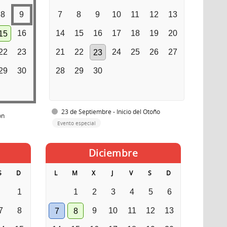
8
9
7
8
9
10
11
12
13
16
14
15
16
17
18
19
20
15
22
23
21
22
24
25
26
27
23
29
30
28
29
30
23 de Septiembre - Inicio del Otoño
ón
Evento especial
Diciembre
S
D
L
M
X
J
V
S
D
1
1
2
3
4
5
6
7
8
9
10
11
12
13
7
8