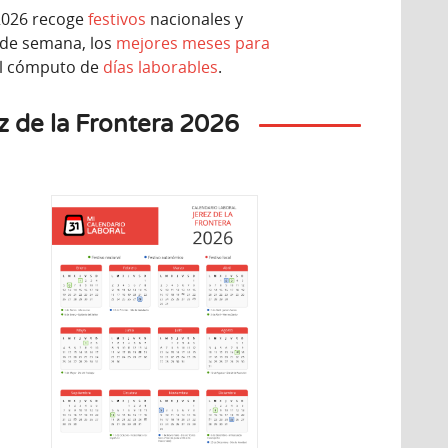
 2026 recoge
festivos
nacionales y
 de semana, los
mejores meses para
l cómputo de
días laborables
.
z de la Frontera 2026
iembre
Diciembre
7
8
unes
Martes
 Constitución
pañola
Inmaculada Concepción
 autonómico
Festivo nacional