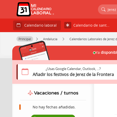
MI
Jerez
CALENDARIO
LABORAL
Calendario de santos
Calendario laboral
Principal
Andalucía
Calendarios Laborales de Jerez d
Ya
disponib
¿Usas Google Calendar, Outlook, ...?
Añadir los festivos de Jerez de la Frontera
Vacaciones / turnos
No hay fechas añadidas.