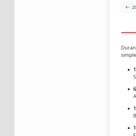
2
Durant
simpl
1
S
6
A
1
B
1
F