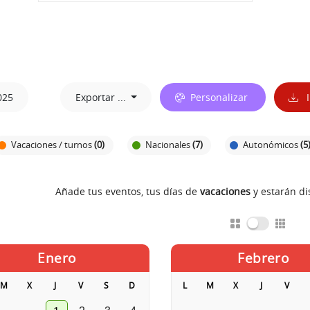
025
Exportar ...
Personalizar
I
Vacaciones / turnos
(0)
Nacionales
(7)
Autonómicos
(5
Añade tus eventos, tus días de
vacaciones
y estarán d
Enero
Febrero
M
X
J
V
S
D
L
M
X
J
V