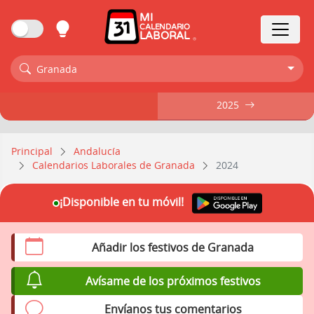
MI
CALENDARIO
LABORAL
Granada
2025
2025
Principal
Andalucía
Calendarios Laborales de Granada
2024
¡Disponible en tu móvil!
Añadir los festivos de Granada
Avísame de los próximos festivos
Envíanos tus comentarios