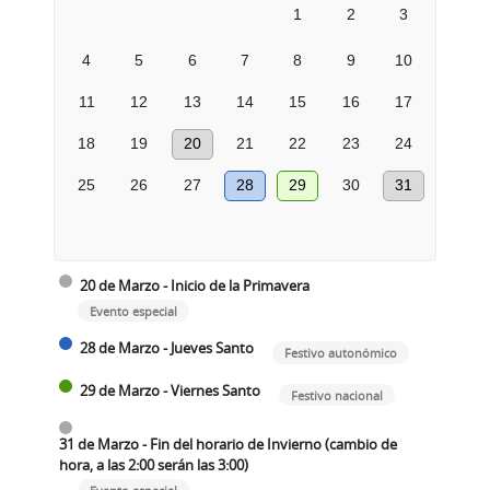
1
2
3
4
5
6
7
8
9
10
11
12
13
14
15
16
17
18
19
20
21
22
23
24
25
26
27
28
29
30
31
20 de Marzo - Inicio de la Primavera
Evento especial
28 de Marzo - Jueves Santo
Festivo autonómico
29 de Marzo - Viernes Santo
Festivo nacional
31 de Marzo - Fin del horario de Invierno (cambio de
hora, a las 2:00 serán las 3:00)