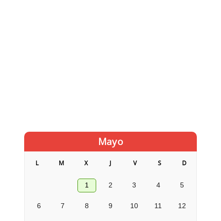
Mayo
L
M
X
J
V
S
D
1
2
3
4
5
6
7
8
9
10
11
12