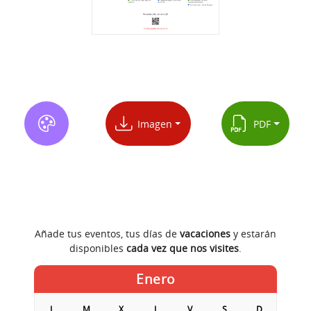
Imagen
PDF
Añade tus eventos, tus días de
vacaciones
y estarán
disponibles
cada vez que nos visites
.
Enero
L
M
X
J
V
S
D