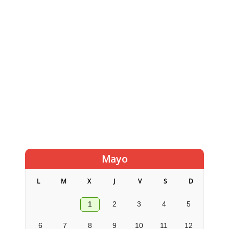
Mayo
L
M
X
J
V
S
D
1
2
3
4
5
6
7
8
9
10
11
12