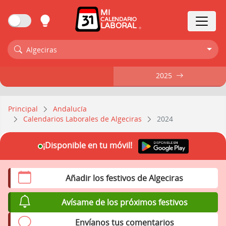
MI
CALENDARIO
LABORAL
Algeciras
2025
2025
Principal
Andalucía
Calendarios Laborales de Algeciras
2024
¡Disponible en tu móvil!
Añadir los festivos de Algeciras
Avísame de los próximos festivos
Envíanos tus comentarios