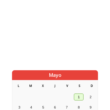
Mayo
L
M
X
J
V
S
D
1
2
3
4
5
6
7
8
9