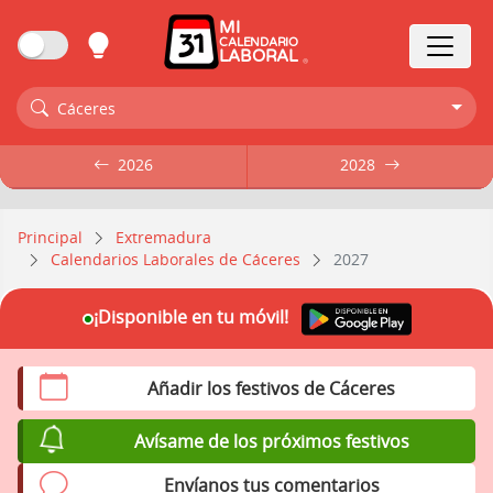
MI
CALENDARIO
LABORAL
Cáceres
2026
2026
2028
2028
Principal
Extremadura
Calendarios Laborales de Cáceres
2027
¡Disponible en tu móvil!
Añadir los festivos de Cáceres
Avísame de los próximos festivos
Envíanos tus comentarios