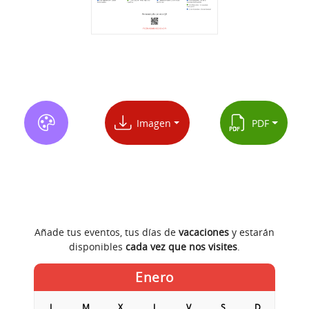
Imagen
PDF
Añade tus eventos, tus días de
vacaciones
y estarán
disponibles
cada vez que nos visites
.
Enero
L
M
X
J
V
S
D