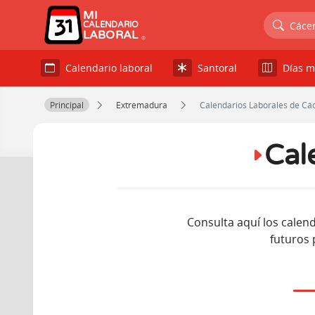
MI
Cáce
CALENDARIO
LABORAL
Calendario laboral
Santoral
Días m
Principal
Extremadura
Calendarios Laborales de Cá
Cal
Consulta aquí los calend
futuros 