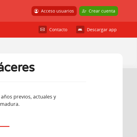
Acceso usuarios
Crear cuenta
Contacto
Descargar app
áceres
 años previos, actuales y
remadura.