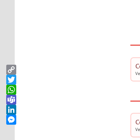
C
Copy
Link
Ve
Twitter
WhatsApp
Teams
LinkedIn
Messenger
C
Ve