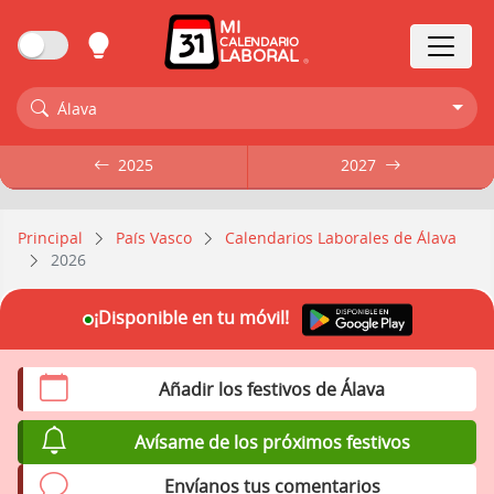
MI
CALENDARIO
LABORAL
Álava
2025
2025
2027
2027
Principal
País Vasco
Calendarios Laborales de Álava
2026
¡Disponible en tu móvil!
Añadir los festivos de Álava
Avísame de los próximos festivos
Envíanos tus comentarios