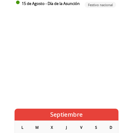
15 de Agosto - Día de la Asunción
Festivo nacional
Septiembre
L
M
X
J
V
S
D