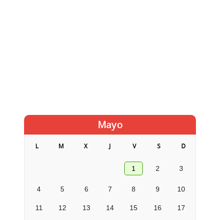
Mayo
L
M
X
J
V
S
D
1
2
3
4
5
6
7
8
9
10
11
12
13
14
15
16
17