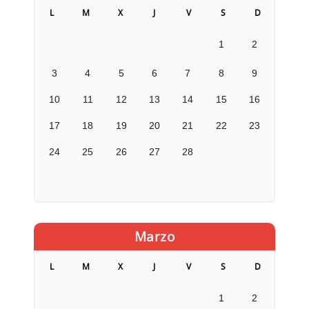
L
M
X
J
V
S
D
1
2
3
4
5
6
7
8
9
10
11
12
13
14
15
16
17
18
19
20
21
22
23
24
25
26
27
28
Marzo
L
M
X
J
V
S
D
1
2