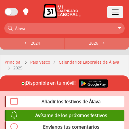
MI
CALENDARIO
LABORAL
Álava
2024
2024
2026
2026
Principal
País Vasco
Calendarios Laborales de Álava
2025
¡Disponible en tu móvil!
Añadir los festivos de Álava
Avísame de los próximos festivos
Envíanos tus comentarios