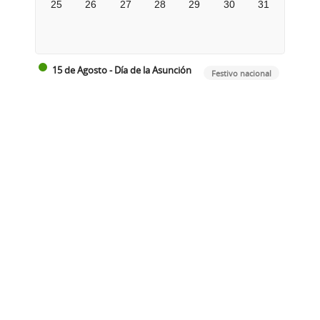
25
26
27
28
29
30
31
15 de Agosto - Día de la Asunción
Festivo nacional