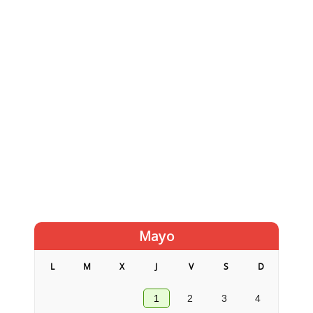
Mayo
L
M
X
J
V
S
D
1
2
3
4