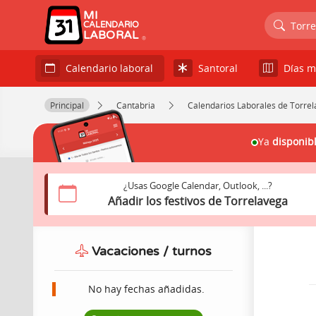
MI
Torre
CALENDARIO
LABORAL
Santoral
Días m
Calendario laboral
Principal
Cantabria
Calendarios Laborales de Torre
Ya
disponib
¿Usas Google Calendar, Outlook, ...?
Añadir los festivos de Torrelavega
Vacaciones / turnos
No hay fechas añadidas.