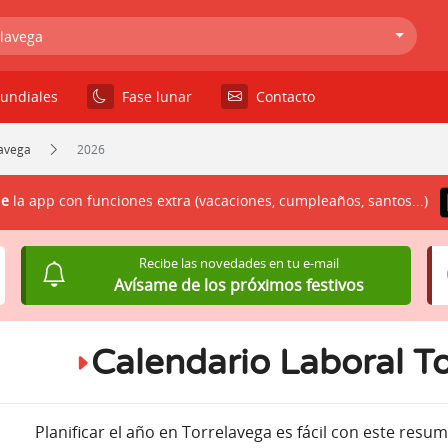
lavega
undiales
Fase lunar
Contacto
lavega
2026
le
la app con funciones extra (vacaciones, cumpleaños, santos...)
Recibe las novedades en tu e-mail
Avísame de los próximos festivos
Calendario Laboral T
Planificar el año en Torrelavega es fácil con este resu