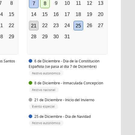
7
8
9
10
11
12
13
7
8
14
15
14
15
16
17
18
19
20
21
22
22
23
24
26
27
21
25
28
29
28
29
30
31
os Santos
6 de Diciembre - Día de la Constitución
Española (se pasa al día 7 de Diciembre)
Festivo autonómico
8 de Diciembre - Inmaculada Concepción
Festivo nacional
21 de Diciembre - Inicio del Invierno
Evento especial
25 de Diciembre - Día de Navidad
Festivo autonómico