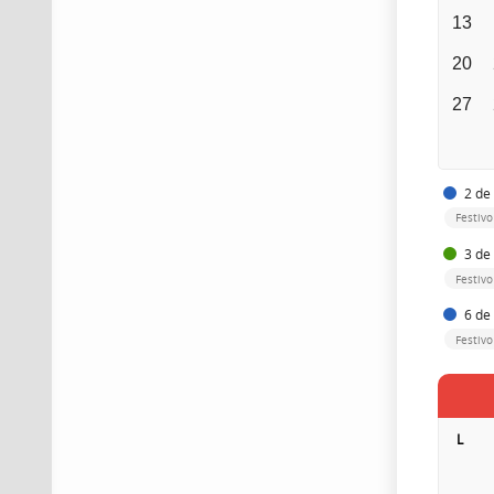
13
20
27
2 de 
Festiv
3 de 
Festivo
6 de
Festiv
L