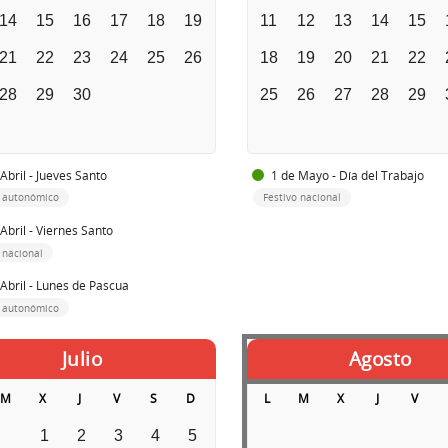
14
15
16
17
18
19
11
12
13
14
15
21
22
23
24
25
26
18
19
20
21
22
28
29
30
25
26
27
28
29
Abril - Jueves Santo
1 de Mayo - Día del Trabajo
o autonómico
Festivo nacional
Abril - Viernes Santo
 nacional
 Abril - Lunes de Pascua
o autonómico
Julio
Agosto
M
X
J
V
S
D
L
M
X
J
V
1
2
3
4
5