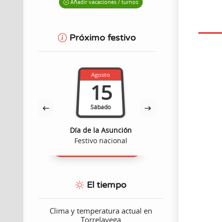
Añadir vacaciones / turnos
Próximo festivo
Agosto
Septie
15
1
Sábado
Mart
dad
Día de la Asunción
Día de la Bie
ómico
Festivo nacional
Festivo au
El tiempo
Clima y temperatura actual en
Torrelavega