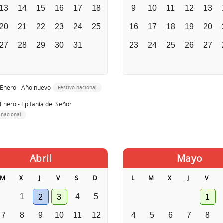
13
14
15
16
17
18
9
10
11
12
13
20
21
22
23
24
25
16
17
18
19
20
27
28
29
30
31
23
24
25
26
27
 Enero - Año nuevo
Festivo nacional
 Enero - Epifanía del Señor
 nacional
Abril
Mayo
M
X
J
V
S
D
L
M
X
J
V
1
4
5
2
3
1
7
8
9
10
11
12
4
5
6
7
8