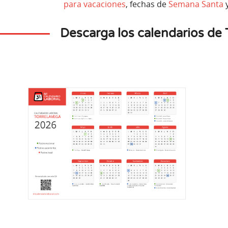
para vacaciones
, fechas de
Semana Santa
y
Descarga los calendarios de
mbre
Octubre
Nov
5
12
es
Lunes
L
n Aparecida
Fiesta Nacional Española
Día de Tod
tonómico
Festivo nacional
Festivo