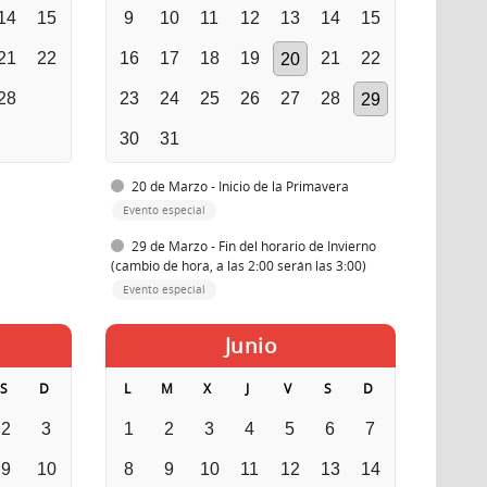
14
15
9
10
11
12
13
14
15
21
22
16
17
18
19
21
22
20
28
23
24
25
26
27
28
29
30
31
20 de Marzo - Inicio de la Primavera
Evento especial
29 de Marzo - Fin del horario de Invierno
(cambio de hora, a las 2:00 serán las 3:00)
Evento especial
Junio
S
D
L
M
X
J
V
S
D
2
3
1
2
3
4
5
6
7
9
10
8
9
10
11
12
13
14