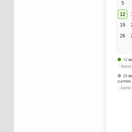
5
12
19
26
12 de
Festivo
25 de
(cambio 
Evento 