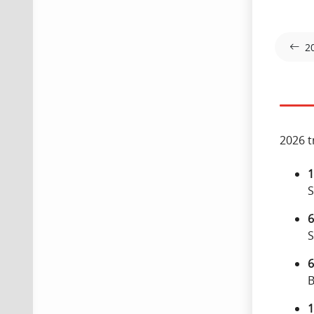
2
2026 t
1
S
6
S
6
B
1