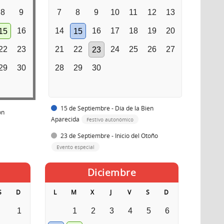
8
9
7
8
9
10
11
12
13
16
14
16
17
18
19
20
15
15
22
23
21
22
24
25
26
27
23
29
30
28
29
30
15 de Septiembre - Día de la Bien
ón
Aparecida
Festivo autonómico
23 de Septiembre - Inicio del Otoño
Evento especial
Diciembre
S
D
L
M
X
J
V
S
D
1
1
2
3
4
5
6