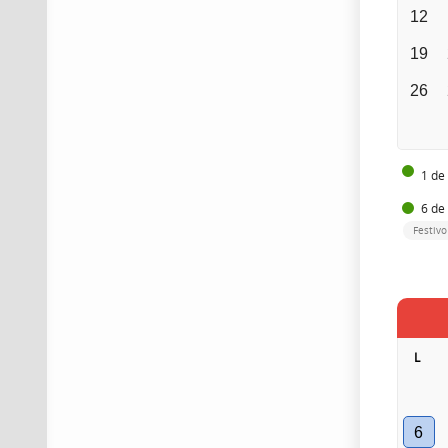
12
19
26
1 de
6 de
Festivo
L
6