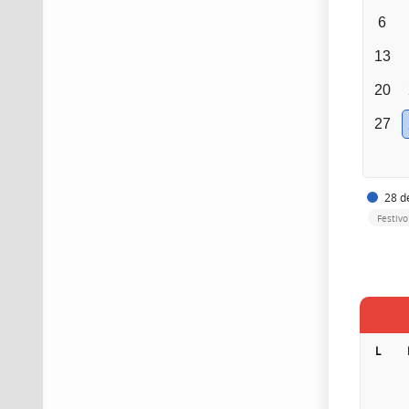
6
13
20
27
28 de
Festiv
L