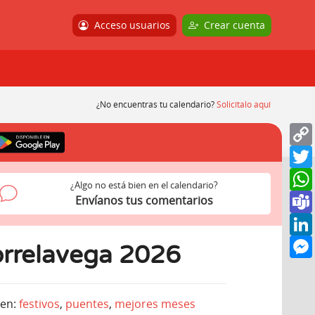
Acceso usuarios
Crear cuenta
¿No encuentras tu calendario?
Solicítalo aquí
¿Algo no está bien en el calendario?
Envíanos tus comentarios
orrelavega 2026
men:
festivos
,
puentes
,
mejores meses