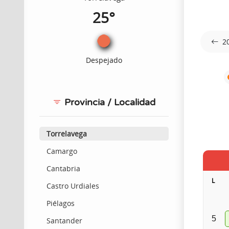
25°
2
Despejado
Provincia / Localidad
Torrelavega
Camargo
Cantabria
L
Castro Urdiales
Piélagos
5
Santander