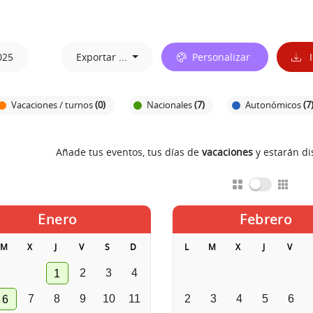
025
Exportar ...
Personalizar
I
Vacaciones / turnos
(0)
Nacionales
(7)
Autonómicos
(7
Añade tus eventos, tus días de
vacaciones
y estarán d
Enero
Febrero
M
X
J
V
S
D
L
M
X
J
V
2
3
4
1
7
8
9
10
11
2
3
4
5
6
6