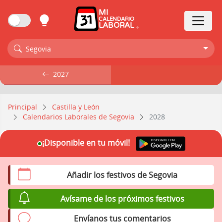
MI
CALENDARIO
LABORAL
Segovia
2027
2027
Principal
Castilla y León
Calendarios Laborales de Segovia
2028
¡Disponible en tu móvil!
Añadir los festivos de Segovia
Avísame de los próximos festivos
Envíanos tus comentarios