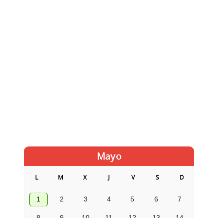
Mayo
L
M
X
J
V
S
D
1
2
3
4
5
6
7
8
9
10
11
12
13
14