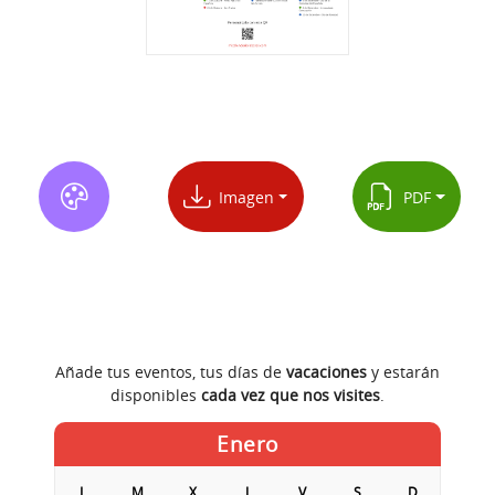
Imagen
PDF
Añade tus eventos, tus días de
vacaciones
y estarán
disponibles
cada vez que nos visites
.
Enero
L
M
X
J
V
S
D