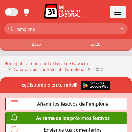
MI
CALENDARIO
LABORAL
Pamplona
2026
2026
2028
2028
Principal
Comunidad Foral de Navarra
Calendarios Laborales de Pamplona
2027
¡Disponible en tu móvil!
Añadir los festivos de Pamplona
Avísame de los próximos festivos
Envíanos tus comentarios