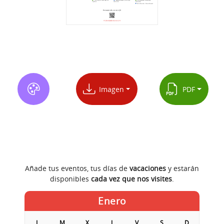
Imagen
PDF
Añade tus eventos, tus días de
vacaciones
y estarán
disponibles
cada vez que nos visites
.
Enero
L
M
X
J
V
S
D