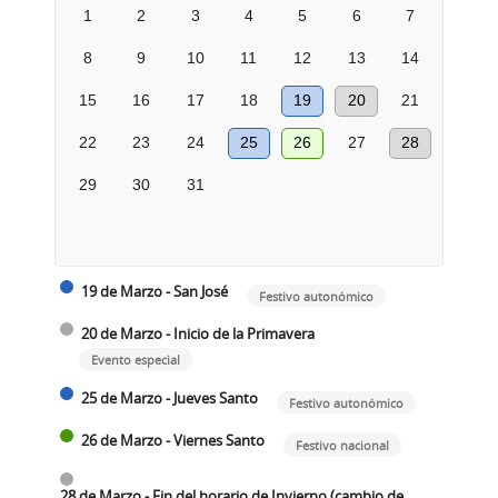
1
2
3
4
5
6
7
8
9
10
11
12
13
14
15
16
17
18
19
20
21
22
23
24
25
26
27
28
29
30
31
19 de Marzo - San José
Festivo autonómico
20 de Marzo - Inicio de la Primavera
Evento especial
25 de Marzo - Jueves Santo
Festivo autonómico
26 de Marzo - Viernes Santo
Festivo nacional
28 de Marzo - Fin del horario de Invierno (cambio de