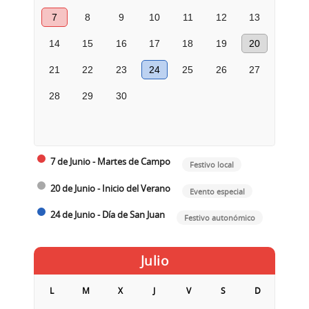
7
8
9
10
11
12
13
14
15
16
17
18
19
20
21
22
23
24
25
26
27
28
29
30
7 de Junio - Martes de Campo
Festivo local
20 de Junio - Inicio del Verano
Evento especial
24 de Junio - Día de San Juan
Festivo autonómico
Julio
L
M
X
J
V
S
D