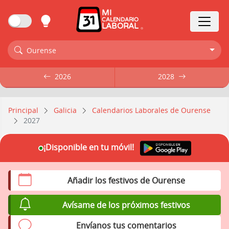
MI
CALENDARIO
LABORAL
Ourense
2026
2026
2028
2028
Principal
Galicia
Calendarios Laborales de Ourense
2027
¡Disponible en tu móvil!
Añadir los festivos de Ourense
Avísame de los próximos festivos
Envíanos tus comentarios