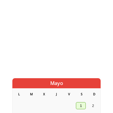
Mayo
L
M
X
J
V
S
D
1
2