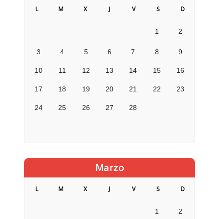
L
M
X
J
V
S
D
1
2
3
4
5
6
7
8
9
10
11
12
13
14
15
16
17
18
19
20
21
22
23
24
25
26
27
28
Marzo
L
M
X
J
V
S
D
1
2