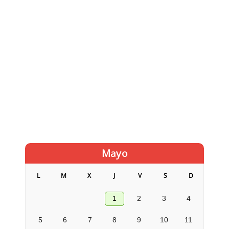
Mayo
L
M
X
J
V
S
D
1
2
3
4
5
6
7
8
9
10
11