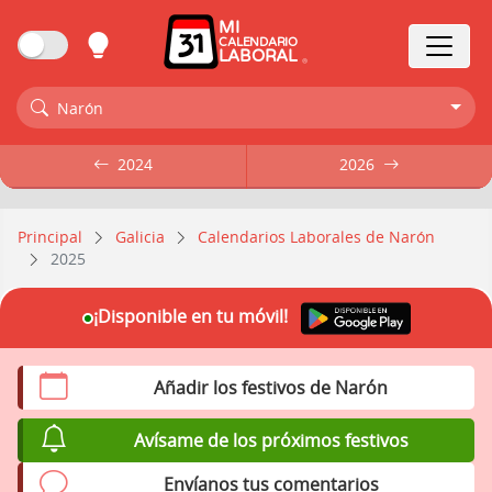
MI
CALENDARIO
LABORAL
Narón
2024
2024
2026
2026
Principal
Galicia
Calendarios Laborales de Narón
2025
¡Disponible en tu móvil!
Añadir los festivos de Narón
Avísame de los próximos festivos
Envíanos tus comentarios