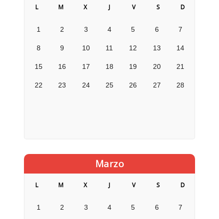
L
M
X
J
V
S
D
1
2
3
4
5
6
7
8
9
10
11
12
13
14
15
16
17
18
19
20
21
22
23
24
25
26
27
28
Marzo
L
M
X
J
V
S
D
1
2
3
4
5
6
7