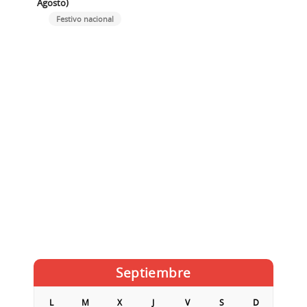
Agosto)
Festivo nacional
Septiembre
L
M
X
J
V
S
D