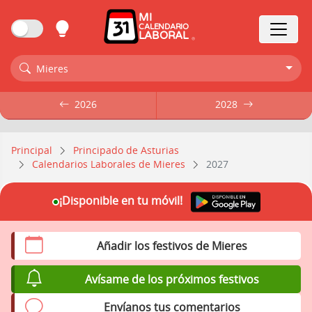
MI
CALENDARIO
LABORAL
Mieres
2026
2026
2028
2028
Principal
Principado de Asturias
Calendarios Laborales de Mieres
2027
¡Disponible en tu móvil!
Añadir los festivos de Mieres
Avísame de los próximos festivos
Envíanos tus comentarios