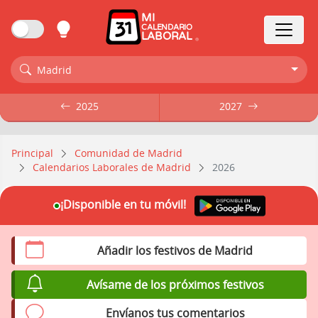
MI
CALENDARIO
LABORAL
Madrid
2025
2025
2027
2027
Principal
Comunidad de Madrid
Calendarios Laborales de Madrid
2026
¡Disponible en tu móvil!
Añadir los festivos de Madrid
Avísame de los próximos festivos
Envíanos tus comentarios