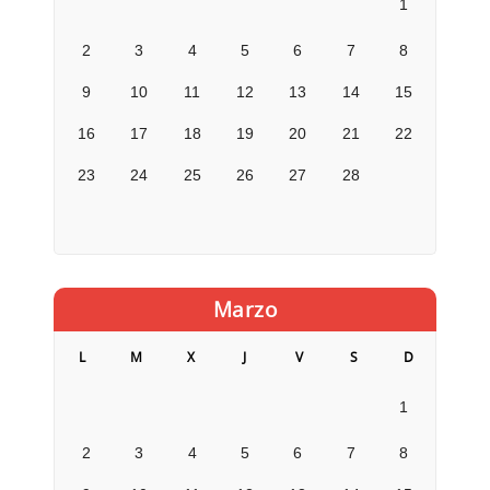
1
2
3
4
5
6
7
8
9
10
11
12
13
14
15
16
17
18
19
20
21
22
23
24
25
26
27
28
Marzo
L
M
X
J
V
S
D
1
2
3
4
5
6
7
8