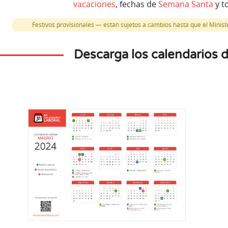
vacaciones
, fechas de
Semana Santa
y t
Festivos provisionales — están sujetos a cambios hasta que el Minister
Descarga los calendarios 
Nov
re
Noviembre
2
2
L
s
Lunes
Nuestra 
al Española
Día de Todos los Santos
Al
acional
Festivo autonómico
Festi