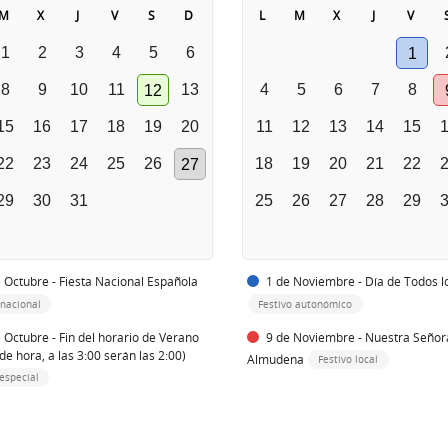
M
X
J
V
S
D
L
M
X
J
V
1
2
3
4
5
6
1
8
9
10
11
13
4
5
6
7
8
12
15
16
17
18
19
20
11
12
13
14
15
22
23
24
25
26
18
19
20
21
22
27
29
30
31
25
26
27
28
29
 Octubre - Fiesta Nacional Española
1 de Noviembre - Día de Todos l
 nacional
Festivo autonómico
 Octubre - Fin del horario de Verano
9 de Noviembre - Nuestra Señor
de hora, a las 3:00 serán las 2:00)
Almudena
Festivo local
especial