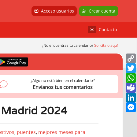
Acceso usuarios
Crear cuenta
Contacto
¿No encuentras tu calendario?
Solicítalo aquí
¿Algo no está bien en el calendario?
Envíanos tus comentarios
l Madrid 2024
estivos
,
puentes
,
mejores meses para