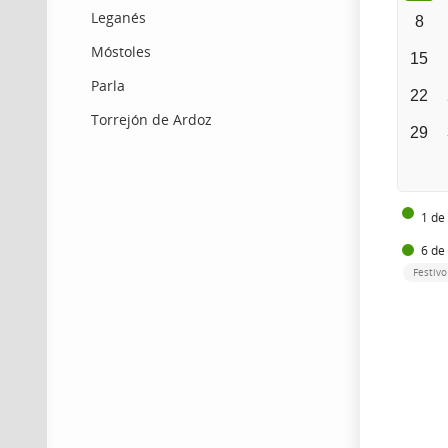
Leganés
8
Móstoles
15
Parla
22
Torrejón de Ardoz
29
1 de
6 de
Festivo