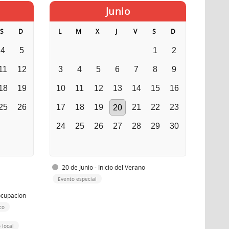
Junio
S
D
L
M
X
J
V
S
D
4
5
1
2
11
12
3
4
5
6
7
8
9
18
19
10
11
12
13
14
15
16
25
26
17
18
19
21
22
23
20
24
25
26
27
28
29
30
20 de Junio - Inicio del Verano
Evento especial
ocupación
co
 local