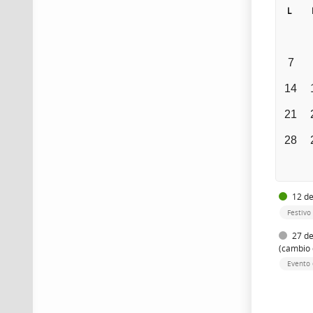
L
7
14
21
28
12 de
Festivo
27 de
(cambio 
Evento 