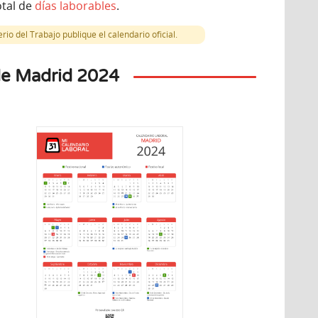
otal de
días laborables
.
io del Trabajo publique el calendario oficial.
de Madrid 2024
iembre
Diciembre
9
7
unes
Lunes
Señora de la
Día de la Constitución
mudena
Española
Inmacu
vo local
Festivo autonómico
Fes