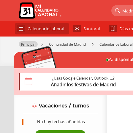
MI
Madr
CALENDARIO
LABORAL
Santoral
Días m
Calendario laboral
Principal
Comunidad de Madrid
Calendarios Labora
Ya
disponib
¿Usas Google Calendar, Outlook, ...?
Añadir los festivos de Madrid
Vacaciones / turnos
No hay fechas añadidas.