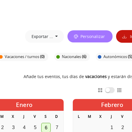
Exportar ...
Personalizar
I
Vacaciones / turnos
(0)
Nacionales
(6)
Autonómicos
(5
Añade tus eventos, tus días de
vacaciones
y estarán d
Enero
Febrero
M
X
J
V
S
D
L
M
X
J
V
2
3
4
5
7
1
2
6