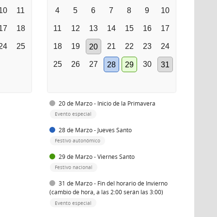
10
11
4
5
6
7
8
9
10
17
18
11
12
13
14
15
16
17
24
25
18
19
21
22
23
24
20
25
26
27
30
28
29
31
20 de Marzo - Inicio de la Primavera
Evento especial
28 de Marzo - Jueves Santo
Festivo autonómico
29 de Marzo - Viernes Santo
Festivo nacional
31 de Marzo - Fin del horario de Invierno
(cambio de hora, a las 2:00 serán las 3:00)
Evento especial