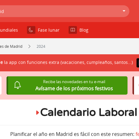
id
undiales
Fase lunar
Blog
les de Madrid
2024
le
la app con funciones extra (vacaciones, cumpleaños, santos...)
Recibe las novedades en tu e-mail
Avísame de los próximos festivos
Calendario Labora
Planificar el año en Madrid es fácil con este resumen:
f