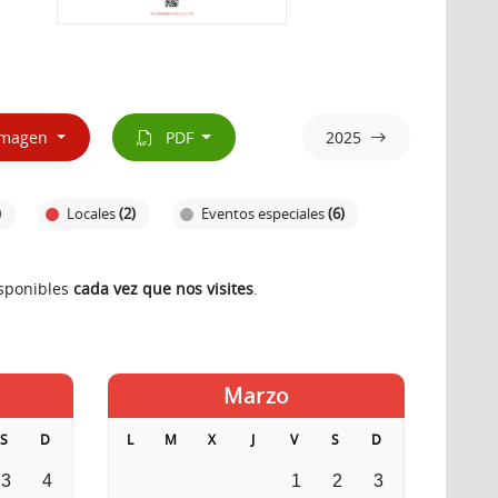
magen
PDF
2025
)
Locales
(2)
Eventos especiales
(6)
isponibles
cada vez que nos visites
.
Marzo
S
D
L
M
X
J
V
S
D
3
4
1
2
3