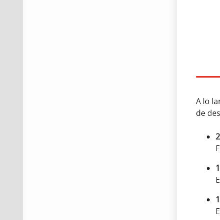
A lo l
de des
2
E
1
E
1
E