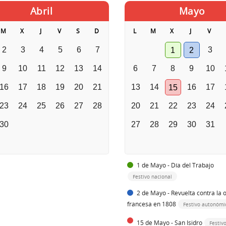
Abril
Mayo
M
X
J
V
S
D
L
M
X
J
V
2
3
4
5
6
7
3
1
2
9
10
11
12
13
14
6
7
8
9
10
16
17
18
19
20
21
13
14
16
17
15
23
24
25
26
27
28
20
21
22
23
24
30
27
28
29
30
31
1 de Mayo - Día del Trabajo
Festivo nacional
2 de Mayo - Revuelta contra la 
francesa en 1808
Festivo autonómi
15 de Mayo - San Isidro
Festivo