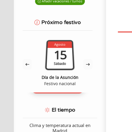
Añadir vacaciones / turnos
Próximo festivo
Agosto
Octub
15
1
Sábado
Lune
dad
Día de la Asunción
Fiesta Nacion
ómico
Festivo nacional
Festivo n
El tiempo
Clima y temperatura actual en
Madrid