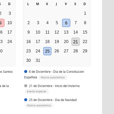
S
D
L
M
X
J
V
S
D
2
3
1
10
2
3
4
5
7
8
9
6
16
17
9
10
11
12
13
14
15
23
24
16
17
18
19
20
22
21
30
23
24
26
27
28
29
25
30
31
os Santos
6 de Diciembre - Día de la Constitución
Española
Festivo autonómico
a de la
21 de Diciembre - Inicio del Invierno
Evento especial
25 de Diciembre - Día de Navidad
Festivo autonómico