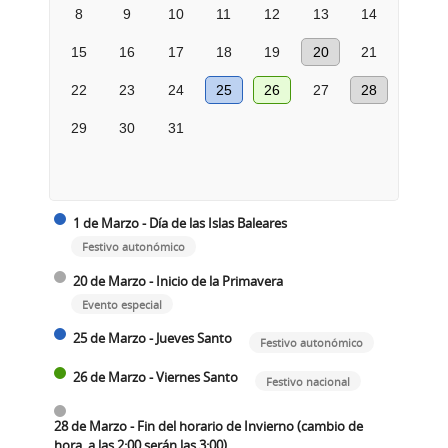
8
9
10
11
12
13
14
15
16
17
18
19
20
21
22
23
24
25
26
27
28
29
30
31
1 de Marzo - Día de las Islas Baleares
Festivo autonómico
20 de Marzo - Inicio de la Primavera
Evento especial
25 de Marzo - Jueves Santo
Festivo autonómico
26 de Marzo - Viernes Santo
Festivo nacional
28 de Marzo - Fin del horario de Invierno (cambio de
hora, a las 2:00 serán las 3:00)