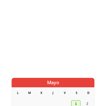
Mayo
L
M
X
J
V
S
D
1
2