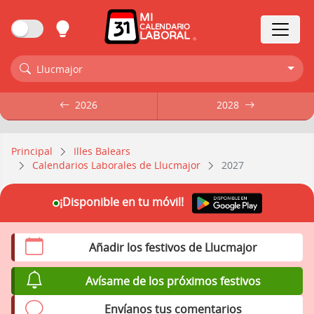
MI
CALENDARIO
LABORAL
Llucmajor
2026
2026
2028
2028
Principal
Illes Balears
Calendarios Laborales de Llucmajor
2027
¡Disponible en tu móvil!
Añadir los festivos de Llucmajor
Avísame de los próximos festivos
Envíanos tus comentarios