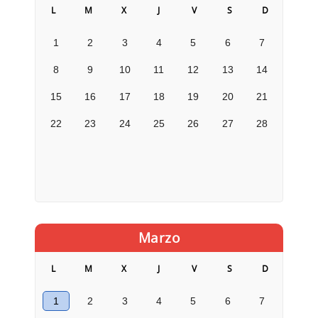
L
M
X
J
V
S
D
1
2
3
4
5
6
7
8
9
10
11
12
13
14
15
16
17
18
19
20
21
22
23
24
25
26
27
28
Marzo
L
M
X
J
V
S
D
1
2
3
4
5
6
7