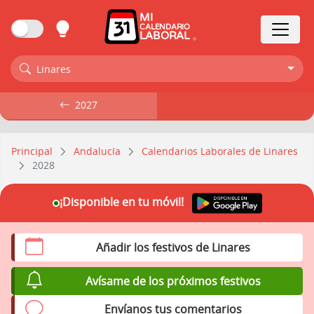
MI
CALENDARIO
LABORAL
Linares
2027
2027
Principal
Andalucía
Calendarios Laborales de Linares
2028
¡Disponible en tu móvil!
Añadir los festivos de Linares
Avísame de los próximos festivos
Envíanos tus comentarios