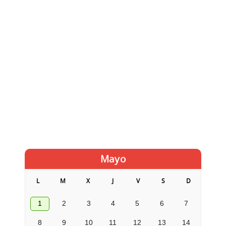
Mayo
L
M
X
J
V
S
D
1
2
3
4
5
6
7
8
9
10
11
12
13
14