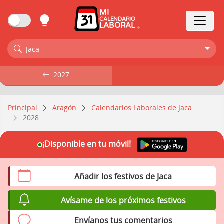
MI
CALENDARIO
LABORAL
Jaca
2027
2027
Principal
Aragón
Calendarios Laborales de Jaca
2028
¡Disponible en tu móvil!
Añadir los festivos de Jaca
Avísame de los próximos festivos
Envíanos tus comentarios