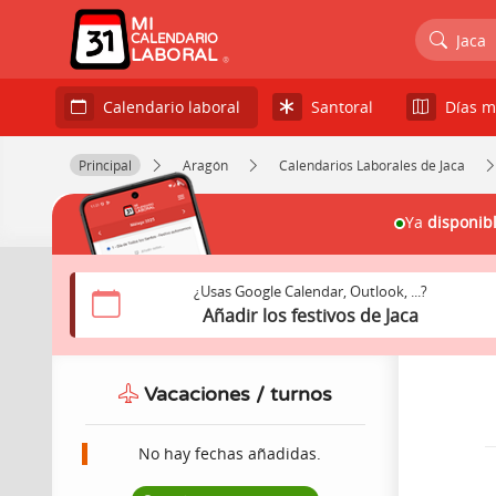
MI
Jaca
CALENDARIO
LABORAL
Santoral
Días m
Calendario laboral
Principal
Aragón
Calendarios Laborales de Jaca
Ya
disponib
¿Usas Google Calendar, Outlook, ...?
Añadir los festivos de Jaca
Vacaciones / turnos
No hay fechas añadidas.