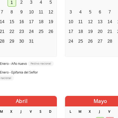
2
3
4
5
1
7
8
9
10
11
12
3
4
5
6
7
14
15
16
17
18
19
10
11
12
13
14
21
22
23
24
25
26
17
18
19
20
21
28
29
30
31
24
25
26
27
28
 Enero - Año nuevo
Festivo nacional
 Enero - Epifanía del Señor
 nacional
Abril
Mayo
M
X
J
V
S
D
L
M
X
J
V