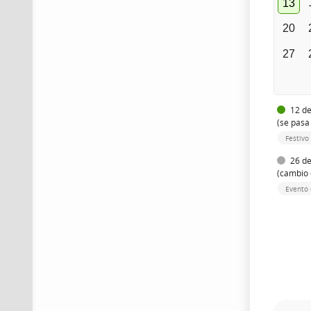
13
20
27
12 de
(se pasa
Festivo
26 de
(cambio 
Evento 