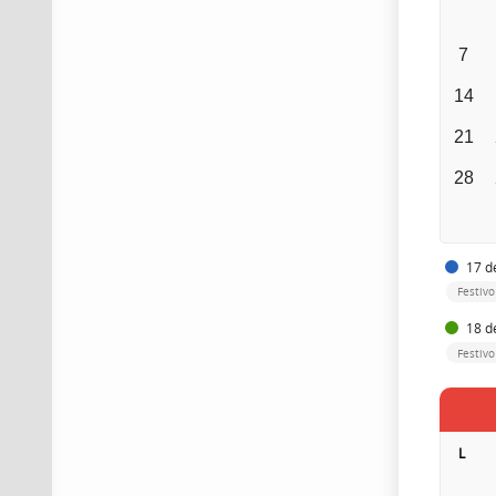
7
14
21
28
17 de
Festiv
18 de
Festivo
L