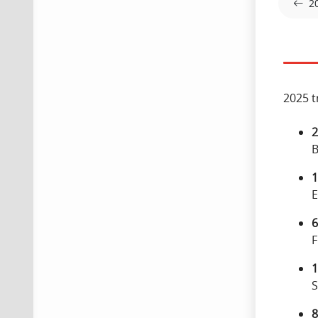
2
2025 t
2
B
1
E
6
F
1
S
8