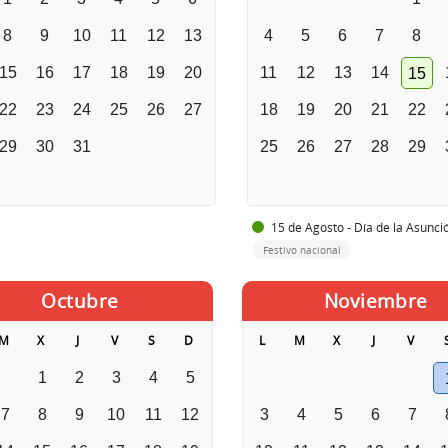
8
9
10
11
12
13
4
5
6
7
8
15
16
17
18
19
20
11
12
13
14
15
22
23
24
25
26
27
18
19
20
21
22
29
30
31
25
26
27
28
29
15 de Agosto - Día de la Asunci
Festivo nacional
Octubre
Noviembre
M
X
J
V
S
D
L
M
X
J
V
1
2
3
4
5
7
8
9
10
11
12
3
4
5
6
7