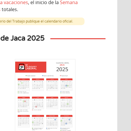
a vacaciones
, el inicio de la
Semana
s
totales.
io del Trabajo publique el calendario oficial.
 de Jaca 2025
iembre
Diciembre
7
8
unes
Martes
 Constitución
pañola
Inmaculada Concepción
 autonómico
Festivo nacional