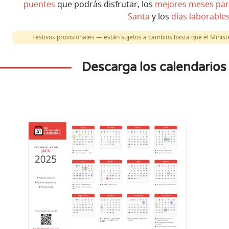
puentes
que podrás disfrutar, los
mejores meses par
Santa
y los
días laborable
Festivos provisionales — están sujetos a cambios hasta que el Minister
Descarga los calendarios
Dic
re
Noviembre
2
2
L
s
Lunes
Día de la
al Española
Día de Todos los Santos
Es
acional
Festivo autonómico
Festivo