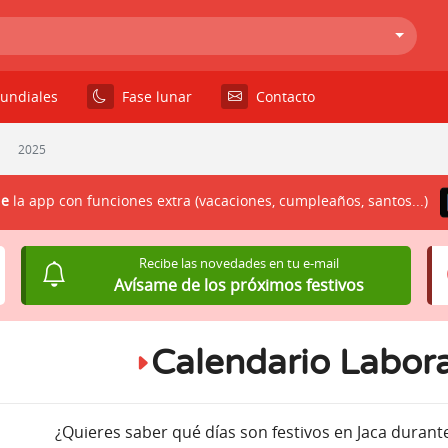
undiales
Fase lunar
Contacto
2025
le
la app con funciones extra (vacaciones, cumpleaños, santos...)
Recibe las novedades en tu e-mail
Avísame de los próximos festivos
Calendario Labor
¿Quieres saber qué días son festivos en Jaca durant