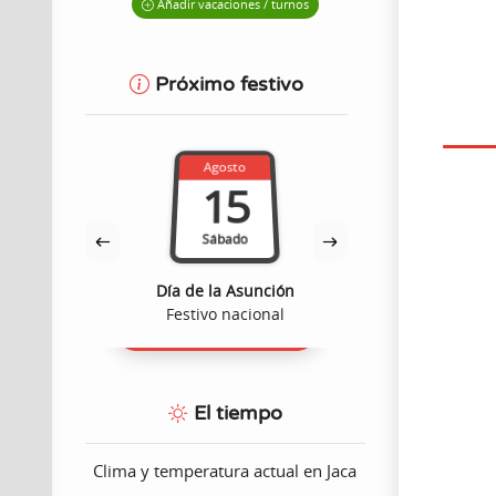
Añadir vacaciones / turnos
Próximo festivo
Agosto
Octub
15
1
Sábado
Lune
dad
Día de la Asunción
Fiesta Nacion
ómico
Festivo nacional
Festivo n
El tiempo
Clima y temperatura actual en Jaca