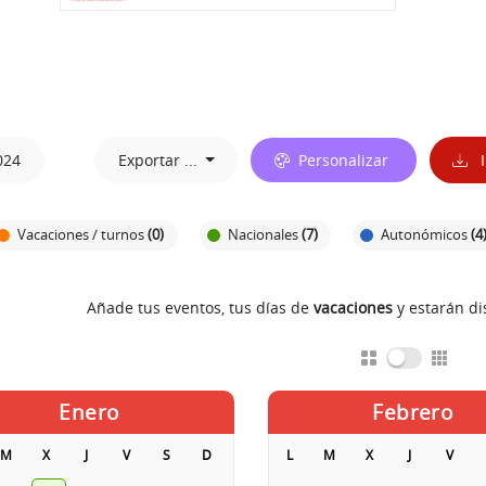
024
Exportar ...
Personalizar
I
Vacaciones / turnos
(0)
Nacionales
(7)
Autonómicos
(4
Añade tus eventos, tus días de
vacaciones
y estarán d
Enero
Febrero
M
X
J
V
S
D
L
M
X
J
V