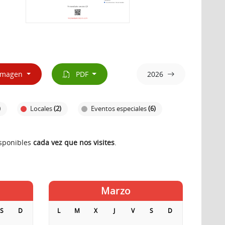
magen
PDF
2026
)
Locales
(2)
Eventos especiales
(6)
isponibles
cada vez que nos visites
.
Marzo
S
D
L
M
X
J
V
S
D