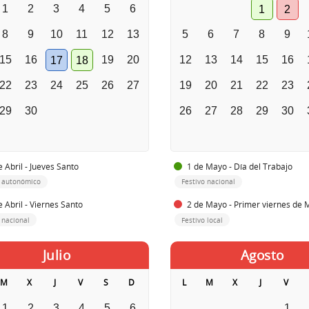
1
2
3
4
5
6
1
2
8
9
10
11
12
13
5
6
7
8
9
15
16
19
20
12
13
14
15
16
17
18
22
23
24
25
26
27
19
20
21
22
23
29
30
26
27
28
29
30
 Abril - Jueves Santo
1 de Mayo - Día del Trabajo
o autonómico
Festivo nacional
 Abril - Viernes Santo
2 de Mayo - Primer viernes de
 nacional
Festivo local
Julio
Agosto
M
X
J
V
S
D
L
M
X
J
V
1
2
3
4
5
6
1