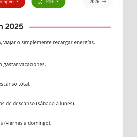
magen
PDF
2026
en 2025
, viajar o simplemente recargar energías.
in gastar vacaciones.
escanso total.
ías de descanso (sábado a lunes).
os (viernes a domingo).