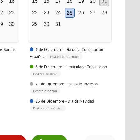
15
16
15
16
17
18
19
20
21
22
23
22
23
24
26
27
28
25
29
30
29
30
31
os Santos
6 de Diciembre - Día de la Constitución
Española
Festivo autonómico
8 de Diciembre - Inmaculada Concepción
Festivo nacional
21 de Diciembre - Inicio del Invierno
Evento especial
25 de Diciembre - Día de Navidad
Festivo autonómico