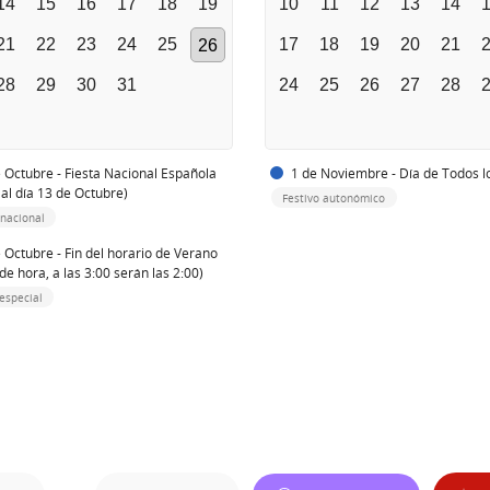
14
15
16
17
18
19
10
11
12
13
14
21
22
23
24
25
17
18
19
20
21
26
28
29
30
31
24
25
26
27
28
 Octubre - Fiesta Nacional Española
1 de Noviembre - Día de Todos l
 al día 13 de Octubre)
Festivo autonómico
 nacional
 Octubre - Fin del horario de Verano
de hora, a las 3:00 serán las 2:00)
especial