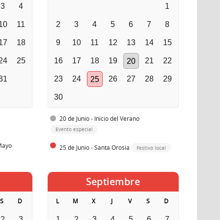
3
4
1
10
11
2
3
4
5
6
7
8
17
18
9
10
11
12
13
14
15
24
25
16
17
18
19
21
22
20
31
23
24
26
27
28
29
25
30
20 de Junio - Inicio del Verano
Evento especial
 Mayo
25 de Junio - Santa Orosia
Festivo local
Septiembre
S
D
L
M
X
J
V
S
D
2
3
1
2
3
4
5
6
7