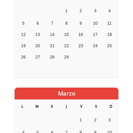
1
2
3
4
5
6
7
8
9
10
11
12
13
14
15
16
17
18
19
20
21
22
23
24
25
26
27
28
29
Marzo
L
M
X
J
V
S
D
1
2
3
4
5
6
7
8
9
10