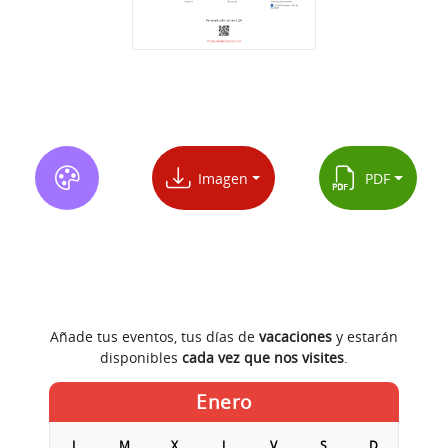
Imagen
PDF
Añade tus eventos, tus días de
vacaciones
y estarán
disponibles
cada vez que nos visites
.
Enero
L
M
X
J
V
S
D