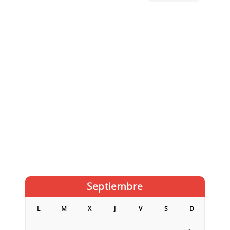
Septiembre
L
M
X
J
V
S
D