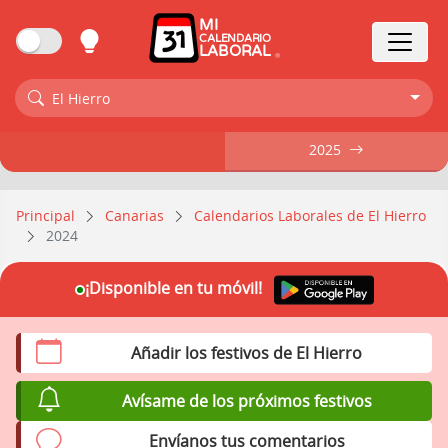
MI
CALENDARIO
LABORAL
El Hierro
2025
2025
Principal
Canarias
Calendarios Laborales de El Hierro
2024
¡Disponible en tu móvil!
Añadir los festivos de El Hierro
Avísame de los próximos festivos
Envíanos tus comentarios