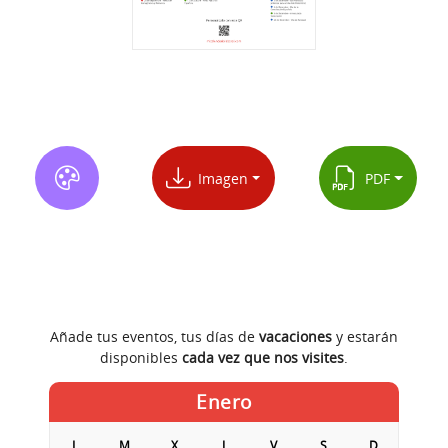
Imagen
PDF
Añade tus eventos, tus días de
vacaciones
y estarán
disponibles
cada vez que nos visites
.
Enero
L
M
X
J
V
S
D