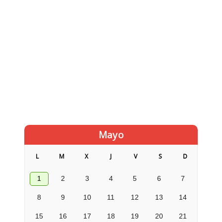
Mayo
L
M
X
J
V
S
D
1
2
3
4
5
6
7
8
9
10
11
12
13
14
15
16
17
18
19
20
21