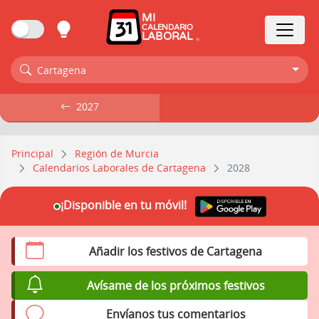
MI
CALENDARIO
LABORAL
Cartagena
2027
2027
Principal
Región de Murcia
Calendarios Laborales de Cartagena
2028
¡Disponible en tu móvil!
Añadir los festivos de Cartagena
Avísame de los próximos festivos
Envíanos tus comentarios