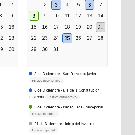
1
2
1
2
4
5
7
3
6
8
9
9
10
11
12
13
14
8
15
16
15
16
17
18
19
20
21
22
23
22
23
24
26
27
28
25
29
30
29
30
31
3 de Diciembre - San Francisco Javier
Festivo autonómico
6 de Diciembre - Día de la Constitución
Española
Festivo autonómico
8 de Diciembre - Inmaculada Concepción
Festivo nacional
21 de Diciembre - Inicio del Invierno
Evento especial