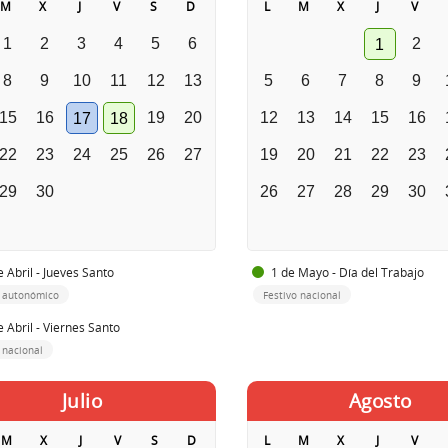
M
X
J
V
S
D
L
M
X
J
V
1
2
3
4
5
6
2
1
8
9
10
11
12
13
5
6
7
8
9
15
16
19
20
12
13
14
15
16
17
18
22
23
24
25
26
27
19
20
21
22
23
29
30
26
27
28
29
30
 Abril - Jueves Santo
1 de Mayo - Día del Trabajo
o autonómico
Festivo nacional
 Abril - Viernes Santo
 nacional
Julio
Agosto
M
X
J
V
S
D
L
M
X
J
V