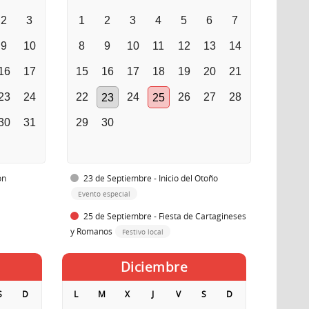
2
3
1
2
3
4
5
6
7
9
10
8
9
10
11
12
13
14
16
17
15
16
17
18
19
20
21
23
24
22
24
26
27
28
23
25
30
31
29
30
ón
23 de Septiembre - Inicio del Otoño
Evento especial
25 de Septiembre - Fiesta de Cartagineses
y Romanos
Festivo local
Diciembre
S
D
L
M
X
J
V
S
D