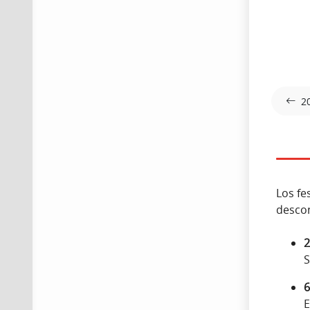
2
Los fe
descon
2
S
6
E