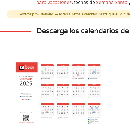
para vacaciones
, fechas de
Semana Santa
y
Festivos provisionales — están sujetos a cambios hasta que el Minister
Descarga los calendarios d
mbre
Octubre
Dic
5
12
es
Lunes
J
tagineses y
nos
Fiesta Nacional Española
San Fran
local
Festivo nacional
Festivo