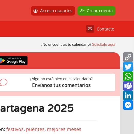
Acceso usuarios
Crear cuenta
Contacto
¿No encuentras tu calendario?
Solicítalo aquí
¿Algo no está bien en el calendario?
Envíanos tus comentarios
Cartagena 2025
en:
festivos
,
puentes
,
mejores meses