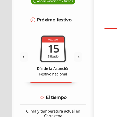
Añadir vacaciones / turnos
Próximo festivo
Septie
Agosto
2
15
Viern
Sábado
Fiesta de Car
dad
Día de la Asunción
Roma
ómico
Festivo nacional
Festivo 
El tiempo
Clima y temperatura actual en
Cartagena