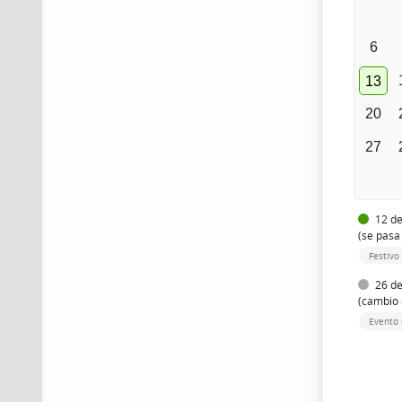
6
13
20
27
12 de
(se pasa
Festivo
26 de
(cambio 
Evento 