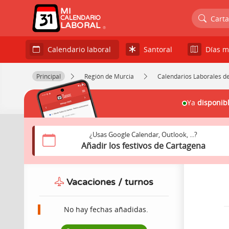
MI
Cart
CALENDARIO
LABORAL
Santoral
Días m
Calendario laboral
Principal
Región de Murcia
Calendarios Laborales d
Ya
disponib
¿Usas Google Calendar, Outlook, ...?
Añadir los festivos de Cartagena
Vacaciones / turnos
No hay fechas añadidas.