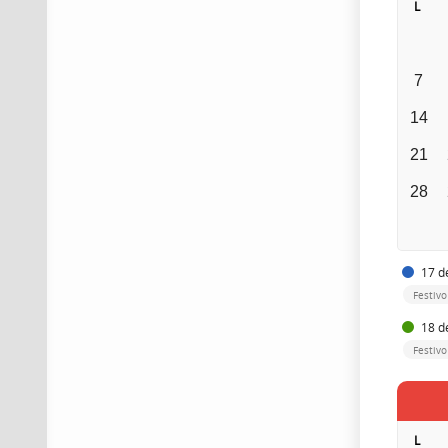
L
7
14
21
28
17 de
Festiv
18 de
Festivo
L