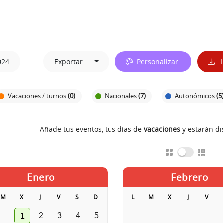
024
Exportar ...
Personalizar
I
Vacaciones / turnos
(0)
Nacionales
(7)
Autonómicos
(5
Añade tus eventos, tus días de
vacaciones
y estarán d
Enero
Febrero
M
X
J
V
S
D
L
M
X
J
V
2
3
4
5
1