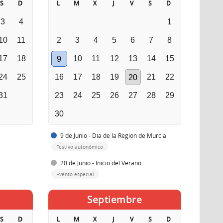
S
D
L
M
X
J
V
S
D
3
4
1
10
11
2
3
4
5
6
7
8
17
18
10
11
12
13
14
15
9
24
25
16
17
18
19
21
22
20
31
23
24
25
26
27
28
29
30
9 de Junio - Día de la Región de Murcia
Festivo autonómico
20 de Junio - Inicio del Verano
Evento especial
Septiembre
S
D
L
M
X
J
V
S
D