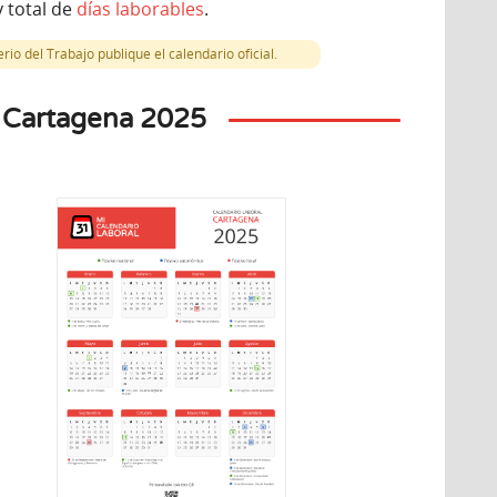
 total de
días laborables
.
io del Trabajo publique el calendario oficial.
e Cartagena 2025
Diciembre
iembre
7
3
Lunes
ueves
Día de la Constitución
cisco Javier
Española
Inmacu
 autonómico
Festivo autonómico
Fes