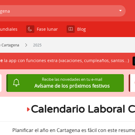
agena
undiales
Fase lunar
Blog
e Cartagena
2025
le
la app con funciones extra (vacaciones, cumpleaños, santos...)
Recibe las novedades en tu e-mail
Avísame de los próximos festivos
Calendario Laboral 
Planificar el año en Cartagena es fácil con este resum