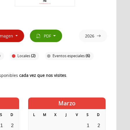
magen
PDF
2026
)
Locales
(2)
Eventos especiales
(6)
isponibles
cada vez que nos visites
.
Marzo
S
D
L
M
X
J
V
S
D
1
2
1
2