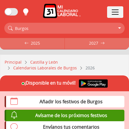
MI
CALENDARIO
LABORAL
Burgos
2025
2025
2027
2027
Principal
Castilla y León
Calendarios Laborales de Burgos
2026
¡Disponible en tu móvil!
Añadir los festivos de Burgos
Avísame de los próximos festivos
Envíanos tus comentarios