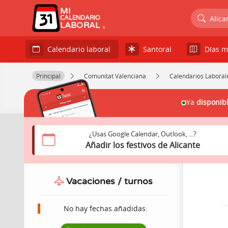
MI
Alica
CALENDARIO
LABORAL
Santoral
Días m
Calendario laboral
Principal
Comunitat Valenciana
Calendarios Laborale
Ya
disponib
¿Usas Google Calendar, Outlook, ...?
Añadir los festivos de Alicante
Vacaciones / turnos
No hay fechas añadidas.