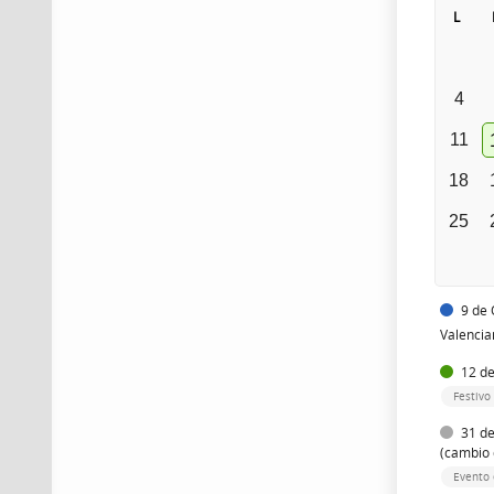
L
4
11
18
25
9 de 
Valenci
12 de
Festivo
31 de
(cambio 
Evento 