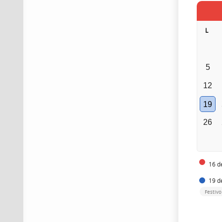
L
5
12
19
26
16 d
19 d
Festiv