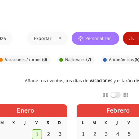
026
Exportar ...
Personalizar
I
Vacaciones / turnos
(0)
Nacionales
(7)
Autonómicos
(5
Añade tus eventos, tus días de
vacaciones
y estarán d
Enero
Febrero
M
X
J
V
S
D
L
M
X
J
V
2
3
1
2
3
4
5
1