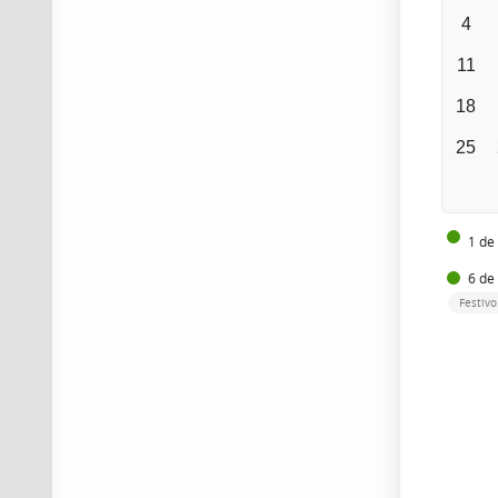
4
11
18
25
1 de
6 de
Festivo