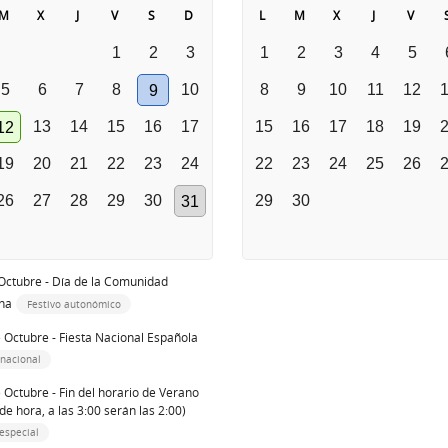
M
X
J
V
S
D
L
M
X
J
V
1
2
3
1
2
3
4
5
5
6
7
8
10
8
9
10
11
12
9
13
14
15
16
17
15
16
17
18
19
12
19
20
21
22
23
24
22
23
24
25
26
26
27
28
29
30
29
30
31
Octubre - Día de la Comunidad
ana
Festivo autonómico
 Octubre - Fiesta Nacional Española
 nacional
 Octubre - Fin del horario de Verano
de hora, a las 3:00 serán las 2:00)
especial