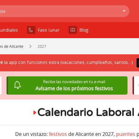
nte
undiales
Fase lunar
Blog
s de Alicante
2027
le
la app con funciones extra (vacaciones, cumpleaños, santos...)
Recibe las novedades en tu e-mail
Avísame de los próximos festivos
Calendario Laboral
De un vistazo:
festivos
de Alicante en 2027,
puentes
p