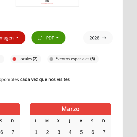
magen
PDF
2028
)
Locales
(2)
Eventos especiales
(6)
isponibles
cada vez que nos visites
.
Marzo
S
D
L
M
X
J
V
S
D
6
7
1
2
3
4
5
6
7