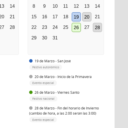
13
14
8
9
10
11
12
13
14
20
21
15
16
17
18
21
19
20
27
28
22
23
24
25
27
26
28
29
30
31
19 de Marzo - San José
Festivo autonómico
20 de Marzo - Inicio de la Primavera
Evento especial
26 de Marzo - Viernes Santo
Festivo nacional
28 de Marzo - Fin del horario de Invierno
(cambio de hora, a las 2:00 serán las 3:00)
Evento especial