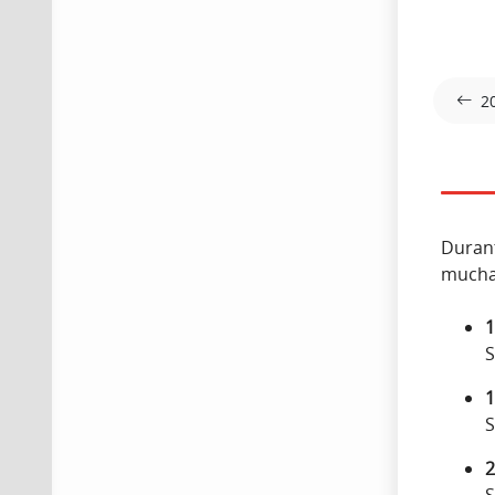
2
Durant
mucha
1
S
1
S
2