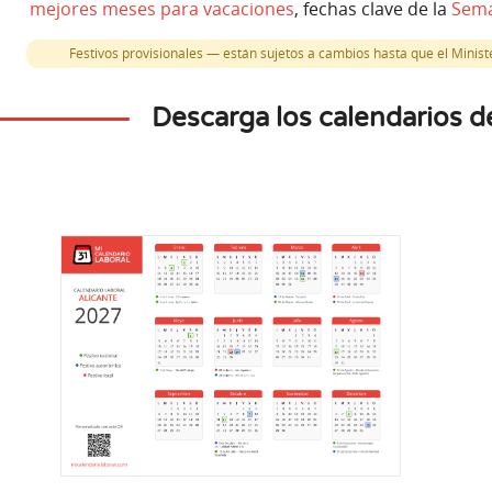
mejores meses para vacaciones
, fechas clave de la
Sema
Festivos provisionales — están sujetos a cambios hasta que el Minister
Descarga los calendarios d
re
Octubre
Dic
12
es
Lunes
M
Comunidad
iana
Fiesta Nacional Española
Inmaculad
tonómico
Festivo nacional
Festiv