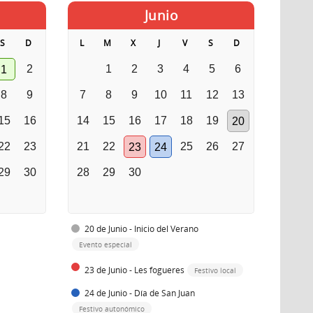
Junio
S
D
L
M
X
J
V
S
D
2
1
2
3
4
5
6
1
8
9
7
8
9
10
11
12
13
15
16
14
15
16
17
18
19
20
22
23
21
22
25
26
27
23
24
29
30
28
29
30
20 de Junio - Inicio del Verano
Evento especial
23 de Junio - Les fogueres
Festivo local
24 de Junio - Día de San Juan
Festivo autonómico