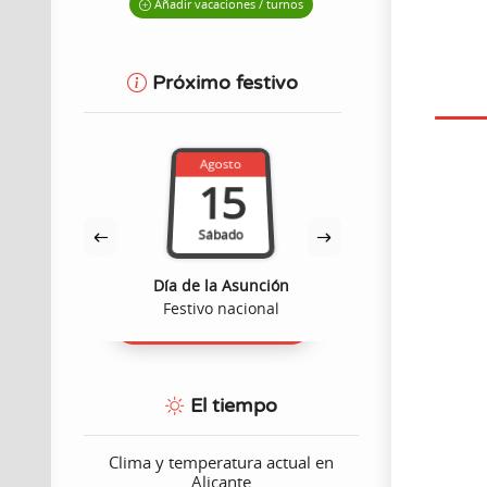
Añadir vacaciones / turnos
Próximo festivo
Octub
Agosto
9
15
Viern
Sábado
Día de la 
dad
Día de la Asunción
Valenc
ómico
Festivo nacional
Festivo au
El tiempo
Clima y temperatura actual en
Alicante