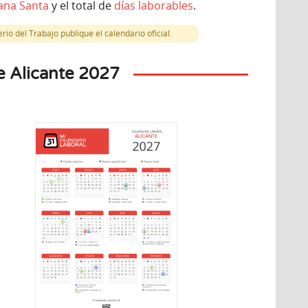
na Santa
y el total de
días laborables
.
io del Trabajo publique el calendario oficial.
e Alicante 2027
iembre
8
artes
a Concepción
o nacional