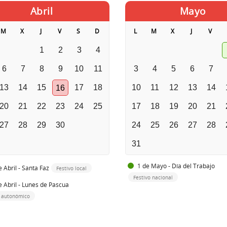
Abril
Mayo
M
X
J
V
S
D
L
M
X
J
V
1
2
3
4
6
7
8
9
10
11
3
4
5
6
7
13
14
15
17
18
10
11
12
13
14
16
20
21
22
23
24
25
17
18
19
20
21
27
28
29
30
24
25
26
27
28
31
1 de Mayo - Día del Trabajo
e Abril - Santa Faz
Festivo local
Festivo nacional
e Abril - Lunes de Pascua
o autonómico