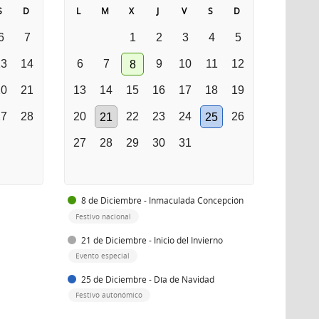
S
D
L
M
X
J
V
S
D
6
7
1
2
3
4
5
13
14
6
7
9
10
11
12
8
20
21
13
14
15
16
17
18
19
27
28
20
22
23
24
26
21
25
27
28
29
30
31
8 de Diciembre - Inmaculada Concepción
Festivo nacional
21 de Diciembre - Inicio del Invierno
Evento especial
25 de Diciembre - Día de Navidad
Festivo autonómico