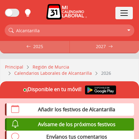
MI
CALENDARIO
LABORAL
Alcantarilla
2025
2025
2027
2027
Principal
Región de Murcia
Calendarios Laborales de Alcantarilla
2026
¡Disponible en tu móvil!
Añadir los festivos de Alcantarilla
Avísame de los próximos festivos
Envíanos tus comentarios