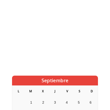
Septiembre
L
M
X
J
V
S
D
1
2
3
4
5
6