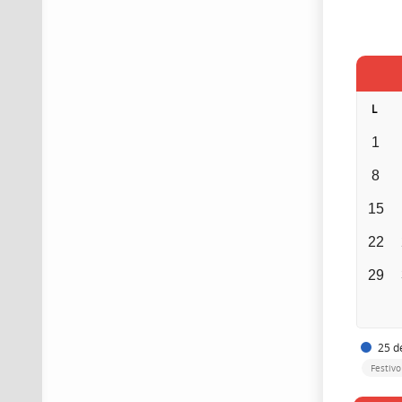
L
1
8
15
22
29
25 de
Festiv