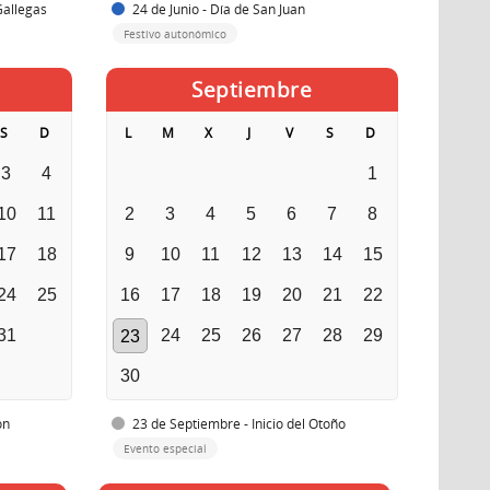
Gallegas
24 de Junio - Día de San Juan
Festivo autonómico
Septiembre
S
D
L
M
X
J
V
S
D
3
4
1
10
11
2
3
4
5
6
7
8
17
18
9
10
11
12
13
14
15
24
25
16
17
18
19
20
21
22
31
24
25
26
27
28
29
23
30
ón
23 de Septiembre - Inicio del Otoño
Evento especial