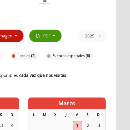
magen
PDF
2025
)
Locales
(2)
Eventos especiales
(6)
isponibles
cada vez que nos visites
.
Marzo
S
D
L
M
X
J
V
S
D
3
4
2
3
1