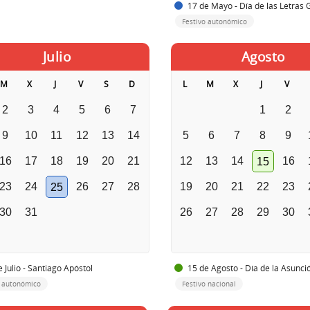
17 de Mayo - Día de las Letras 
Festivo autonómico
Julio
Agosto
M
X
J
V
S
D
L
M
X
J
V
2
3
4
5
6
7
1
2
9
10
11
12
13
14
5
6
7
8
9
16
17
18
19
20
21
12
13
14
16
15
23
24
26
27
28
19
20
21
22
23
25
30
31
26
27
28
29
30
 Julio - Santiago Apóstol
15 de Agosto - Día de la Asunci
o autonómico
Festivo nacional