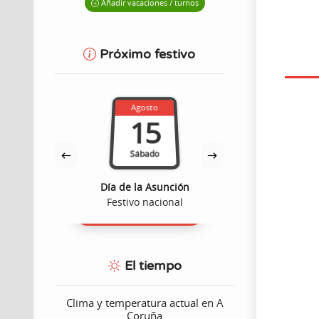
Añadir vacaciones / turnos
Próximo festivo
Agosto
Octub
15
7
Sábado
Miérco
dad
Día de la Asunción
Virgen del
ómico
Festivo nacional
Festivo 
El tiempo
Clima y temperatura actual en A
Coruña