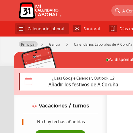
MI
A Co
CALENDARIO
LABORAL
Santoral
Días m
Calendario laboral
Principal
Galicia
Calendarios Laborales de A Coruña
Ya
disponib
¿Usas Google Calendar, Outlook, ...?
Añadir los festivos de A Coruña
Vacaciones / turnos
No hay fechas añadidas.