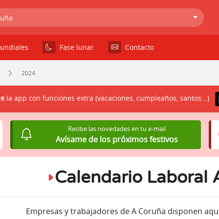
ruña
undiales
Fase lunar
Contacto
2024
le
la app con funciones extra (vacaciones, cumpleaños, santos...)
Recibe las novedades en tu e-mail
Avísame de los próximos festivos
Calendario Laboral
Empresas y trabajadores de A Coruña disponen aquí