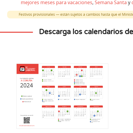
mejores meses para vacaciones
,
Semana Santa
y
Festivos provisionales — están sujetos a cambios hasta que el Minister
Descarga los calendarios d
re
Octubre
Dic
12
les
Lunes
M
 Rosario
Fiesta Nacional Española
Inmaculad
local
Festivo nacional
Festiv