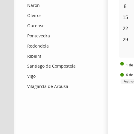
Narón
8
Oleiros
15
Ourense
22
Pontevedra
29
Redondela
Ribeira
1 de
Santiago de Compostela
6 de
Vigo
Festivo
Vilagarcía de Arousa