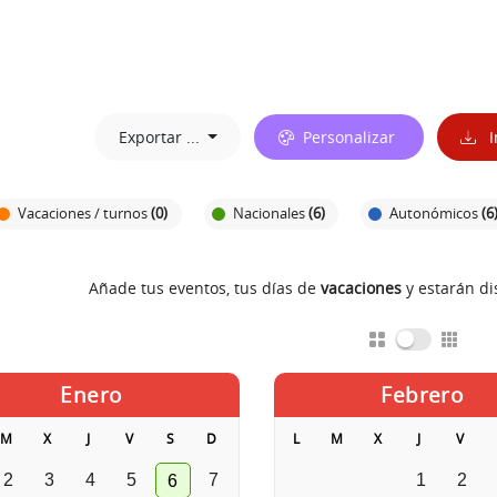
Exportar ...
Personalizar
I
Vacaciones / turnos
(0)
Nacionales
(6)
Autonómicos
(6
Añade tus eventos, tus días de
vacaciones
y estarán d
Enero
Febrero
M
X
J
V
S
D
L
M
X
J
V
2
3
4
5
7
1
2
6