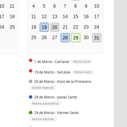
10
11
4
5
6
7
8
9
10
17
18
11
12
13
14
15
16
17
24
25
18
21
22
23
24
19
20
25
26
27
30
28
29
31
1 de Marzo - Carnaval
Festivo local
19 de Marzo - San José
Festivo local
20 de Marzo - Inicio de la Primavera
Evento especial
28 de Marzo - Jueves Santo
Festivo autonómico
29 de Marzo - Viernes Santo
Festivo nacional