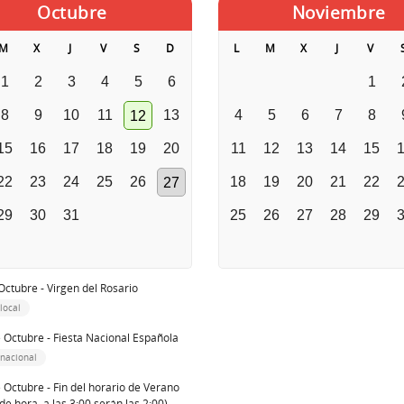
Octubre
Noviembre
M
X
J
V
S
D
L
M
X
J
V
1
2
3
4
5
6
1
8
9
10
11
13
4
5
6
7
8
12
15
16
17
18
19
20
11
12
13
14
15
22
23
24
25
26
18
19
20
21
22
27
29
30
31
25
26
27
28
29
Octubre - Virgen del Rosario
local
 Octubre - Fiesta Nacional Española
 nacional
 Octubre - Fin del horario de Verano
de hora, a las 3:00 serán las 2:00)