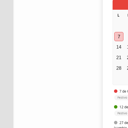
L
7
14
21
28
7 de 
Festivo 
12 de
Festivo
27 de
(cambio 