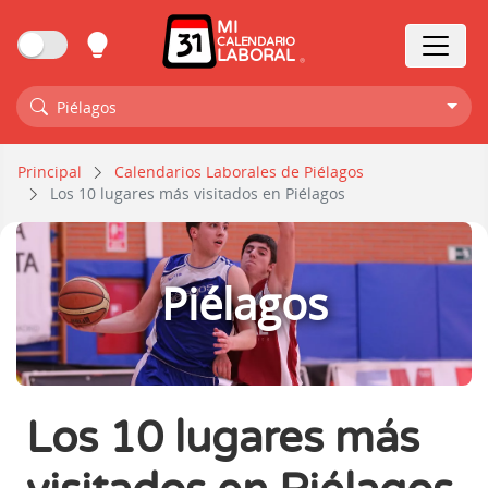
MI
CALENDARIO
LABORAL
Piélagos
Principal
Calendarios Laborales de Piélagos
Los 10 lugares más visitados en Piélagos
Piélagos
Los 10 lugares más