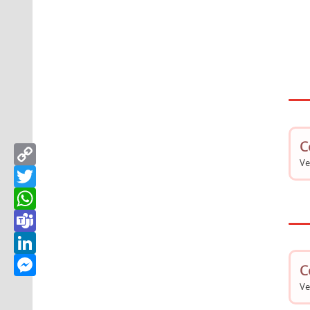
C
Copy
Link
Ve
Twitter
WhatsApp
Teams
LinkedIn
Messenger
C
Ve