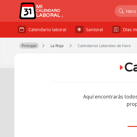
MI
Haro
CALENDARIO
LABORAL
Calendario laboral
Santoral
Días m
Principal
La Rioja
Calendarios Laborales de Haro
Ca
Aquí encontrarás todos 
prop